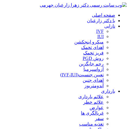
صفحه اصلی
با دکتر زارعیان
نازایی
IVF
IUI
میکرو اینجکشن
اهدای تخمک
فریز تخمک
روش PGD
رحم جایگزین
آزواسپرمیا
تعیین جنسیت(IVF-IUI)
اهدای جنین
آندومتریوز
بارداری
علائم بارداری
علائم خطر
عوارض
غربالگری ها
سفر
تغذیه مناسب