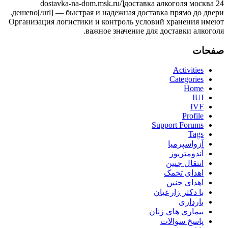
dostavka-na-dom.msk.ru/]доставка алкоголя москва 24
дешево[/url] — быстрая и надежная доставка прямо до двери.
Организация логистики и контроль условий хранения имеют
важное значение для доставки алкоголя.
صفحات
Activities
Categories
Home
IUI
IVF
Profile
Support Forums
Tags
آزواسپرمیا
آندومتریوز
انتقال جنین
اهدای تخمک
اهدای جنین
با دکتر زارعیان
بارداری
بیماری های زنان
پاسخ سوالات