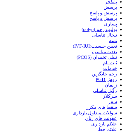
پانکچر
پرسش
پرسش و پاسخ
پرسش و پاسخ
پساری
پولیپ رحم (polyp)
تبخال تناسلی
تسه
تعیین جنسیت(IVF-IUI)
تغذیه مناسب
تنبلی تخمدان (PCOS)
ثبت نام
خدمات
رحم جایگزین
روش PGD
زایمان
زگیل تناسلی
سرکلاژ
سفر
سقط های مکرر
سوالات متداول بارداری
عفونت های زنان
علائم بارداری
علائم خطر