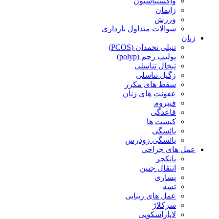
واکسیناسیون
زایمان
ورزش
سوالات متداول بارداری
زنان
تنبلی تخمدان (PCOS)
پولیپ رحم (polyp)
تبخال تناسلی
زگیل تناسلی
سقط های مکرر
عفونت های زنان
فیبروم
قاعدگی
کیست ها
یائسگی
یائسگی زودرس
عمل های جراحی
پانکچر
انتقال جنین
پساری
تسه
عمل های زیبایی
سرکلاژ
لاپاراسکوپی