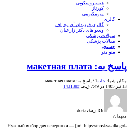
هیستروسکوپی
کورتاژ
میومکتومی
گالری
گالری فرزندان آی وی اف
ویدیو های دکتر زارعیان
سوالات پزشکی
مقالات پزشکی
جستجو
منو
منو
پاسخ به: макетная плата
مکان شما:
خانه
1
/
پاسخ به: макетная плата
13 تیر 1405 در 7:49 ق.ظ
#143138
dostavka_utOr
میهمان
Нужный выбор для вечеринки — [url=https://moskva-alkogol-