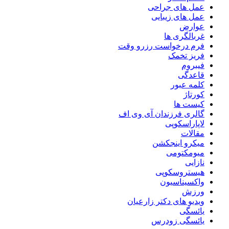
عمل های جراحی
عمل های زیبایی
عوارض
غربالگری ها
فرم درخواست رزرو وقت
فریز تخمک
فیبروم
قاعدگی
کلمه عبور
کورتاژ
کیست ها
گالری فرزندان آی وی اف
لاپاراسکوپی
مقالات
میکرو اینجکشن
میومکتومی
نازایی
هیستروسکوپی
واکسیناسیون
ورزش
ویدیو های دکتر زارعیان
یائسگی
یائسگی زودرس