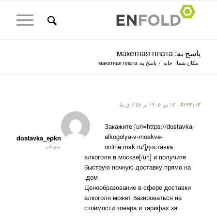
پاسخ به: макетная плата
مکان شما:
خانه
/
پاسخ به: макетная плата
#۱۴۳۱۱۳
۱۳ تیر ۱۴۰۵ در ۲:۵۸ ق.ظ
Закажите [url=https://dostavka-
alkogolya-v-moskve-
dostavka_epkn
online.msk.ru/]доставка
میهمان
алкоголя в москве[/url] и получите
быструю ночную доставку прямо на
дом.
Ценообразование в сфере доставки
алкоголя может базироваться на
стоимости товара и тарифах за