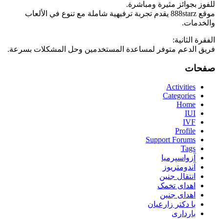
للفوز بجوائز مثيرة ومباشرة.
موقع 888starz يقدم تجربة ترفيهية شاملة مع تنوع في الألعاب
والخدمات.
الفقرة الثانية:
فريق الدعم متوفر لمساعدة المستخدمين وحل المشكلات بسرعة.
صفحات
Activities
Categories
Home
IUI
IVF
Profile
Support Forums
Tags
آزواسپرمیا
آندومتریوز
انتقال جنین
اهدای تخمک
اهدای جنین
با دکتر زارعیان
بارداری