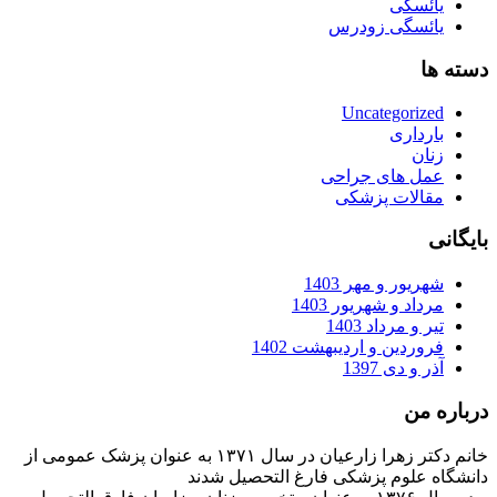
یائسگی
یائسگی زودرس
دسته ها
Uncategorized
بارداری
زنان
عمل های جراحی
مقالات پزشکی
بایگانی
شهریور و مهر 1403
مرداد و شهریور 1403
تیر و مرداد 1403
فروردین و اردیبهشت 1402
آذر و دی 1397
درباره من
خانم دکتر زهرا زارعیان در سال ۱۳۷۱ به عنوان پزشک عمومی از
دانشگاه علوم پزشکی فارغ التحصیل شدند