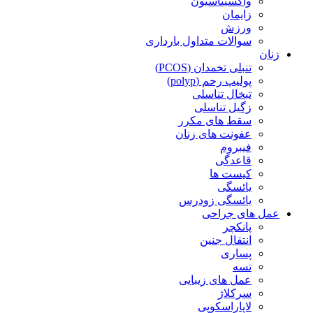
واکسیناسیون
زایمان
ورزش
سوالات متداول بارداری
زنان
تنبلی تخمدان (PCOS)
پولیپ رحم (polyp)
تبخال تناسلی
زگیل تناسلی
سقط های مکرر
عفونت های زنان
فیبروم
قاعدگی
کیست ها
یائسگی
یائسگی زودرس
عمل های جراحی
پانکچر
انتقال جنین
پساری
تسه
عمل های زیبایی
سرکلاژ
لاپاراسکوپی