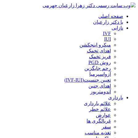
صفحه اصلی
با دکتر زارعیان
نازایی
IVF
IUI
میکرو اینجکشن
اهدای تخمک
فریز تخمک
روش PGD
رحم جایگزین
آزواسپرمیا
تعیین جنسیت(IVF-IUI)
اهدای جنین
آندومتریوز
بارداری
علائم بارداری
علائم خطر
عوارض
غربالگری ها
سفر
تغذیه مناسب