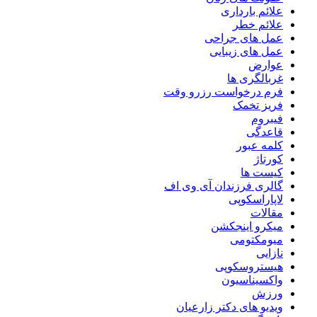
علائم بارداری
علائم خطر
عمل های جراحی
عمل های زیبایی
عوارض
غربالگری ها
فرم درخواست رزرو وقت
فریز تخمک
فیبروم
قاعدگی
کلمه عبور
کورتاژ
کیست ها
گالری فرزندان آی وی اف
لاپاراسکوپی
مقالات
میکرو اینجکشن
میومکتومی
نازایی
هیستروسکوپی
واکسیناسیون
ورزش
ویدیو های دکتر زارعیان