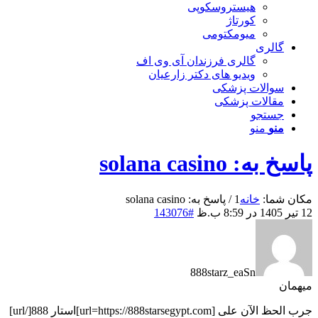
هیستروسکوپی
کورتاژ
میومکتومی
گالری
گالری فرزندان آی وی اف
ویدیو های دکتر زارعیان
سوالات پزشکی
مقالات پزشکی
جستجو
منو
منو
پاسخ به: solana casino
مکان شما:
خانه
1
/
پاسخ به: solana casino
12 تیر 1405 در 8:59 ب.ظ
#143076
888starz_eaSn
میهمان
جرب الحظ الآن على [url=https://888starsegypt.com]استار 888[/url]