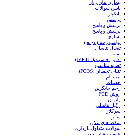
بیماری های زنان
پاسخ سوالات
پانکچر
پرسش
پرسش و پاسخ
پرسش و پاسخ
پساری
پولیپ رحم (polyp)
تبخال تناسلی
تسه
تعیین جنسیت(IVF-IUI)
تغذیه مناسب
تنبلی تخمدان (PCOS)
ثبت نام
خدمات
رحم جایگزین
روش PGD
زایمان
زگیل تناسلی
سرکلاژ
سفر
سقط های مکرر
سوالات متداول بارداری
عفونت های زنان