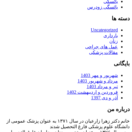
یائسگی
یائسگی زودرس
دسته ها
Uncategorized
بارداری
زنان
عمل های جراحی
مقالات پزشکی
بایگانی
شهریور و مهر 1403
مرداد و شهریور 1403
تیر و مرداد 1403
فروردین و اردیبهشت 1402
آذر و دی 1397
درباره من
خانم دکتر زهرا زارعیان در سال ۱۳۷۱ به عنوان پزشک عمومی از
دانشگاه علوم پزشکی فارغ التحصیل شدند