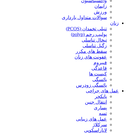
واکسیناسیون
زایمان
ورزش
سوالات متداول بارداری
زنان
تنبلی تخمدان (PCOS)
پولیپ رحم (polyp)
تبخال تناسلی
زگیل تناسلی
سقط های مکرر
عفونت های زنان
فیبروم
قاعدگی
کیست ها
یائسگی
یائسگی زودرس
عمل های جراحی
پانکچر
انتقال جنین
پساری
تسه
عمل های زیبایی
سرکلاژ
لاپاراسکوپی