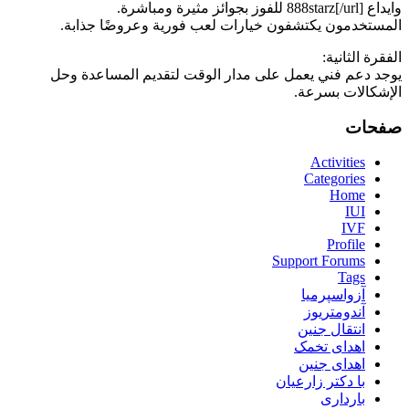
وايداع 888starz[/url] للفوز بجوائز مثيرة ومباشرة.
المستخدمون يكتشفون خيارات لعب فورية وعروضًا جذابة.
الفقرة الثانية:
يوجد دعم فني يعمل على مدار الوقت لتقديم المساعدة وحل
الإشكالات بسرعة.
صفحات
Activities
Categories
Home
IUI
IVF
Profile
Support Forums
Tags
آزواسپرمیا
آندومتریوز
انتقال جنین
اهدای تخمک
اهدای جنین
با دکتر زارعیان
بارداری