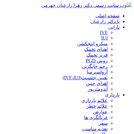
صفحه اصلی
با دکتر زارعیان
نازایی
IVF
IUI
میکرو اینجکشن
اهدای تخمک
فریز تخمک
روش PGD
رحم جایگزین
آزواسپرمیا
تعیین جنسیت(IVF-IUI)
اهدای جنین
آندومتریوز
بارداری
علائم بارداری
علائم خطر
عوارض
غربالگری ها
سفر
تغذیه مناسب