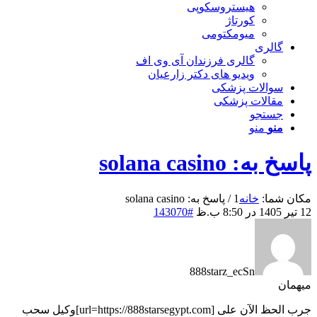
هیستروسکوپی
کورتاژ
میومکتومی
گالری
گالری فرزندان آی وی اف
ویدیو های دکتر زارعیان
سوالات پزشکی
مقالات پزشکی
جستجو
منو
منو
پاسخ به: solana casino
مکان شما:
خانه
1
/
پاسخ به: solana casino
12 تیر 1405 در 8:50 ب.ظ
#143070
888starz_ecSn
میهمان
جرب الحظ الآن على [url=https://888starsegypt.com]وكيل سحب