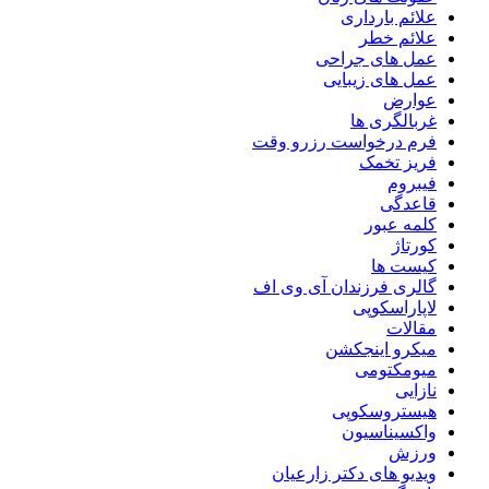
علائم بارداری
علائم خطر
عمل های جراحی
عمل های زیبایی
عوارض
غربالگری ها
فرم درخواست رزرو وقت
فریز تخمک
فیبروم
قاعدگی
کلمه عبور
کورتاژ
کیست ها
گالری فرزندان آی وی اف
لاپاراسکوپی
مقالات
میکرو اینجکشن
میومکتومی
نازایی
هیستروسکوپی
واکسیناسیون
ورزش
ویدیو های دکتر زارعیان