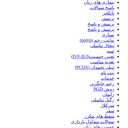
بیماری های زنان
پاسخ سوالات
پانکچر
پرسش
پرسش و پاسخ
پرسش و پاسخ
پساری
پولیپ رحم (polyp)
تبخال تناسلی
تسه
تعیین جنسیت(IVF-IUI)
تغذیه مناسب
تنبلی تخمدان (PCOS)
ثبت نام
خدمات
رحم جایگزین
روش PGD
زایمان
زگیل تناسلی
سرکلاژ
سفر
سقط های مکرر
سوالات متداول بارداری
عفونت های زنان