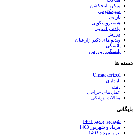
میکرو اینجکشن
میومکتومی
نازایی
هیستروسکوپی
واکسیناسیون
ورزش
ویدیو های دکتر زارعیان
یائسگی
یائسگی زودرس
دسته ها
Uncategorized
بارداری
زنان
عمل های جراحی
مقالات پزشکی
بایگانی
شهریور و مهر 1403
مرداد و شهریور 1403
تیر و مرداد 1403