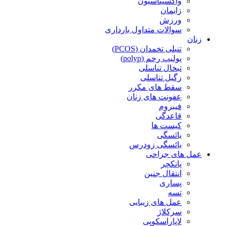
واکسیناسیون
زایمان
ورزش
سوالات متداول بارداری
زنان
تنبلی تخمدان (PCOS)
پولیپ رحم (polyp)
تبخال تناسلی
زگیل تناسلی
سقط های مکرر
عفونت های زنان
فیبروم
قاعدگی
کیست ها
یائسگی
یائسگی زودرس
عمل های جراحی
پانکچر
انتقال جنین
پساری
تسه
عمل های زیبایی
سرکلاژ
لاپاراسکوپی