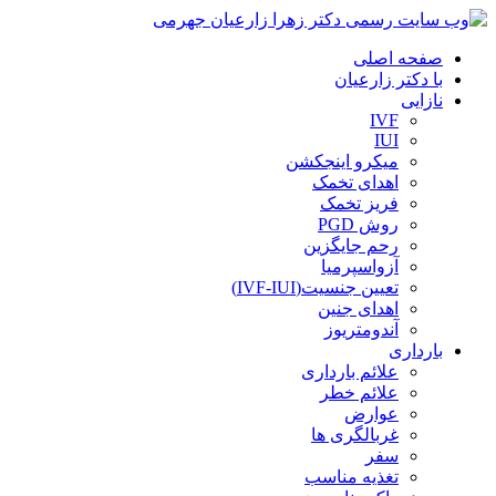
صفحه اصلی
با دکتر زارعیان
نازایی
IVF
IUI
میکرو اینجکشن
اهدای تخمک
فریز تخمک
روش PGD
رحم جایگزین
آزواسپرمیا
تعیین جنسیت(IVF-IUI)
اهدای جنین
آندومتریوز
بارداری
علائم بارداری
علائم خطر
عوارض
غربالگری ها
سفر
تغذیه مناسب