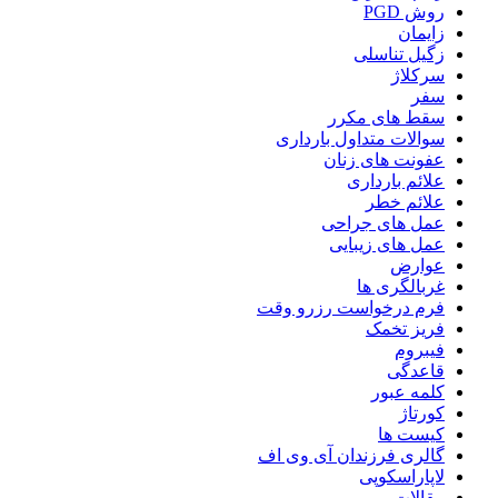
روش PGD
زایمان
زگیل تناسلی
سرکلاژ
سفر
سقط های مکرر
سوالات متداول بارداری
عفونت های زنان
علائم بارداری
علائم خطر
عمل های جراحی
عمل های زیبایی
عوارض
غربالگری ها
فرم درخواست رزرو وقت
فریز تخمک
فیبروم
قاعدگی
کلمه عبور
کورتاژ
کیست ها
گالری فرزندان آی وی اف
لاپاراسکوپی
مقالات