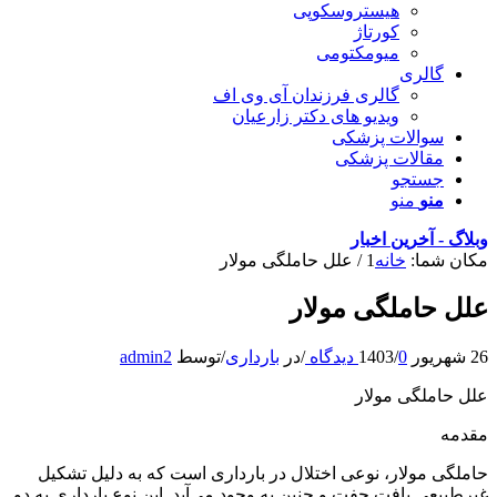
هیستروسکوپی
کورتاژ
میومکتومی
گالری
گالری فرزندان آی وی اف
ویدیو های دکتر زارعیان
سوالات پزشکی
مقالات پزشکی
جستجو
منو
منو
وبلاگ - آخرین اخبار
مکان شما:
خانه
1
/
علل حاملگی مولار
علل حاملگی مولار
26 شهریور 1403
0 دیدگاه
/
/
در
بارداری
/
توسط
admin2
علل حاملگی مولار
مقدمه
حاملگی مولار، نوعی اختلال در بارداری است که به دلیل تشکیل
غیرطبیعی بافت جفت و جنین به وجود می‌آید. این نوع بارداری به دو