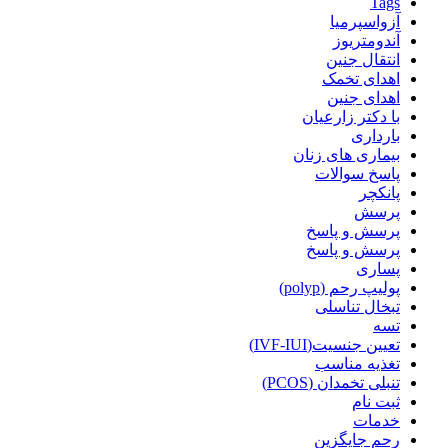
Tags
آزواسپرمیا
آندومتریوز
انتقال جنین
اهدای تخمک
اهدای جنین
با دکتر زارعیان
بارداری
بیماری های زنان
پاسخ سوالات
پانکچر
پرسش
پرسش و پاسخ
پرسش و پاسخ
پساری
پولیپ رحم (polyp)
تبخال تناسلی
تسه
تعیین جنسیت(IVF-IUI)
تغذیه مناسب
تنبلی تخمدان (PCOS)
ثبت نام
خدمات
رحم جایگزین