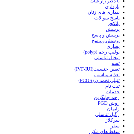
با دکتر زارعیان
بارداری
بیماری های زنان
پاسخ سوالات
پانکچر
پرسش
پرسش و پاسخ
پرسش و پاسخ
پساری
پولیپ رحم (polyp)
تبخال تناسلی
تسه
تعیین جنسیت(IVF-IUI)
تغذیه مناسب
تنبلی تخمدان (PCOS)
ثبت نام
خدمات
رحم جایگزین
روش PGD
زایمان
زگیل تناسلی
سرکلاژ
سفر
سقط های مکرر