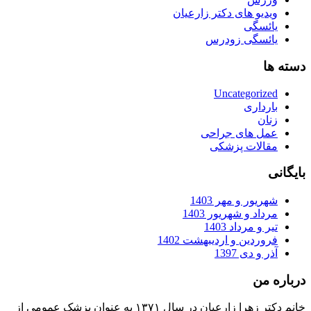
ویدیو های دکتر زارعیان
یائسگی
یائسگی زودرس
دسته ها
Uncategorized
بارداری
زنان
عمل های جراحی
مقالات پزشکی
بایگانی
شهریور و مهر 1403
مرداد و شهریور 1403
تیر و مرداد 1403
فروردین و اردیبهشت 1402
آذر و دی 1397
درباره من
خانم دکتر زهرا زارعیان در سال ۱۳۷۱ به عنوان پزشک عمومی از