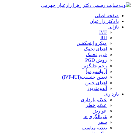
صفحه اصلی
با دکتر زارعیان
نازایی
IVF
IUI
میکرو اینجکشن
اهدای تخمک
فریز تخمک
روش PGD
رحم جایگزین
آزواسپرمیا
تعیین جنسیت(IVF-IUI)
اهدای جنین
آندومتریوز
بارداری
علائم بارداری
علائم خطر
عوارض
غربالگری ها
سفر
تغذیه مناسب