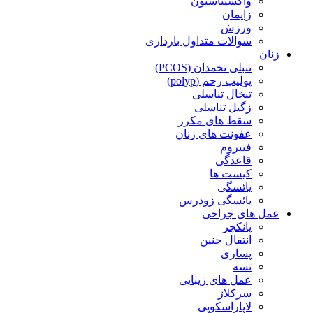
واکسیناسیون
زایمان
ورزش
سوالات متداول بارداری
زنان
تنبلی تخمدان (PCOS)
پولیپ رحم (polyp)
تبخال تناسلی
زگیل تناسلی
سقط های مکرر
عفونت های زنان
فیبروم
قاعدگی
کیست ها
یائسگی
یائسگی زودرس
عمل های جراحی
پانکچر
انتقال جنین
پساری
تسه
عمل های زیبایی
سرکلاژ
لاپاراسکوپی