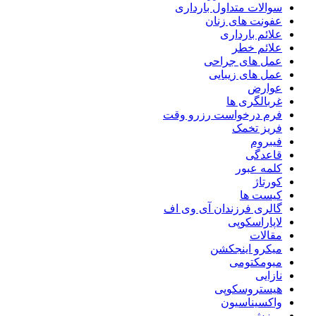
سوالات متداول بارداری
عفونت های زنان
علائم بارداری
علائم خطر
عمل های جراحی
عمل های زیبایی
عوارض
غربالگری ها
فرم درخواست رزرو وقت
فریز تخمک
فیبروم
قاعدگی
کلمه عبور
کورتاژ
کیست ها
گالری فرزندان آی وی اف
لاپاراسکوپی
مقالات
میکرو اینجکشن
میومکتومی
نازایی
هیستروسکوپی
واکسیناسیون
ورزش