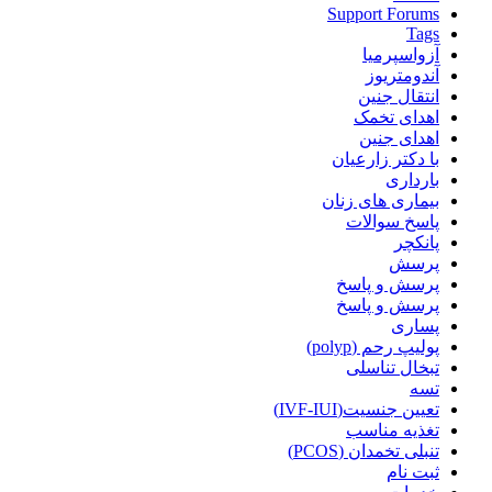
Support Forums
Tags
آزواسپرمیا
آندومتریوز
انتقال جنین
اهدای تخمک
اهدای جنین
با دکتر زارعیان
بارداری
بیماری های زنان
پاسخ سوالات
پانکچر
پرسش
پرسش و پاسخ
پرسش و پاسخ
پساری
پولیپ رحم (polyp)
تبخال تناسلی
تسه
تعیین جنسیت(IVF-IUI)
تغذیه مناسب
تنبلی تخمدان (PCOS)
ثبت نام