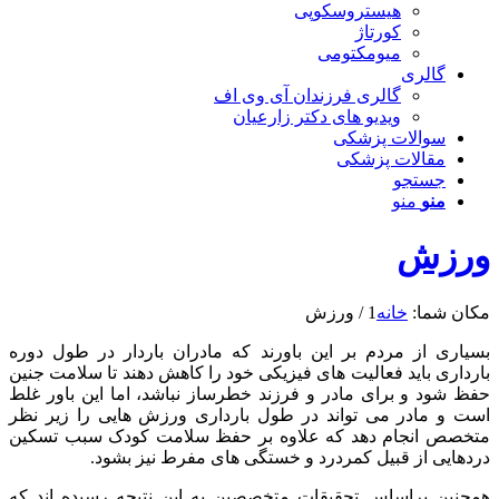
هیستروسکوپی
کورتاژ
میومکتومی
گالری
گالری فرزندان آی وی اف
ویدیو های دکتر زارعیان
سوالات پزشکی
مقالات پزشکی
جستجو
منو
منو
ورزش
مکان شما:
خانه
1
/
ورزش
بسیاری از مردم بر این باورند که مادران باردار در طول دوره
بارداری باید فعالیت های فیزیکی خود را کاهش دهند تا سلامت جنین
حفظ شود و برای مادر و فرزند خطرساز نباشد، اما این باور غلط
است و مادر می تواند در طول بارداری ورزش هایی را زیر نظر
متخصص انجام دهد که علاوه بر حفظ سلامت کودک سبب تسکین
دردهایی از قبیل کمردرد و خستگی های مفرط نیز بشود.
همچنین براساس تحقیقات متخصصین به این نتیجه رسیده اند که