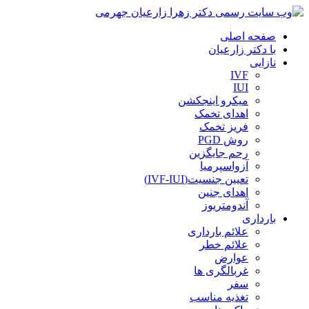
صفحه اصلی
با دکتر زارعیان
نازایی
IVF
IUI
میکرو اینجکشن
اهدای تخمک
فریز تخمک
روش PGD
رحم جایگزین
آزواسپرمیا
تعیین جنسیت(IVF-IUI)
اهدای جنین
آندومتریوز
بارداری
علائم بارداری
علائم خطر
عوارض
غربالگری ها
سفر
تغذیه مناسب