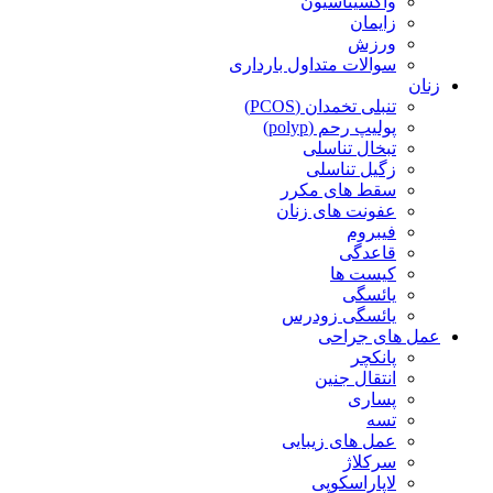
واکسیناسیون
زایمان
ورزش
سوالات متداول بارداری
زنان
تنبلی تخمدان (PCOS)
پولیپ رحم (polyp)
تبخال تناسلی
زگیل تناسلی
سقط های مکرر
عفونت های زنان
فیبروم
قاعدگی
کیست ها
یائسگی
یائسگی زودرس
عمل های جراحی
پانکچر
انتقال جنین
پساری
تسه
عمل های زیبایی
سرکلاژ
لاپاراسکوپی