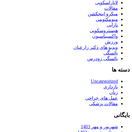
لاپاراسکوپی
مقالات
میکرو اینجکشن
میومکتومی
نازایی
هیستروسکوپی
واکسیناسیون
ورزش
ویدیو های دکتر زارعیان
یائسگی
یائسگی زودرس
دسته ها
Uncategorized
بارداری
زنان
عمل های جراحی
مقالات پزشکی
بایگانی
شهریور و مهر 1403