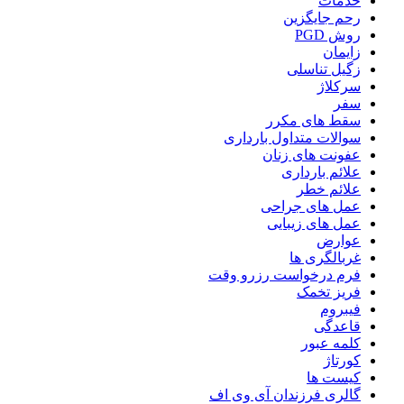
خدمات
رحم جایگزین
روش PGD
زایمان
زگیل تناسلی
سرکلاژ
سفر
سقط های مکرر
سوالات متداول بارداری
عفونت های زنان
علائم بارداری
علائم خطر
عمل های جراحی
عمل های زیبایی
عوارض
غربالگری ها
فرم درخواست رزرو وقت
فریز تخمک
فیبروم
قاعدگی
کلمه عبور
کورتاژ
کیست ها
گالری فرزندان آی وی اف