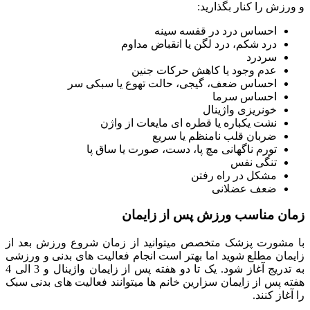
و ورزش را کنار بگذارید:
احساس درد در قفسه سینه
درد شکم، درد لگن یا انقباض مداوم
سردرد
عدم وجود یا کاهش حرکات جنین
احساس ضعف، گیجی، حالت تهوع یا سبکی سر
احساس سرما
خونریزی واژینال
نشت یکباره یا قطره ای مایعات از واژن
ضربان قلب نامنظم یا سریع
تورم ناگهانی مچ پا، دست، صورت یا ساق پا
تنگی نفس
مشکل در راه رفتن
ضعف عضلانی
زمان مناسب ورزش پس از زایمان
با مشورت پزشک متخصص میتوانید از زمان شروع ورزش بعد از
زایمان مطلع شوید اما بهتر است انجام فعالیت های بدنی و ورزشی
به تدریج آغاز شود. یک تا دو هفته پس از زایمان واژینال و 3 الی 4
هفته پس از زایمان سزارین خانم ها میتوانند فعالیت های بدنی سبک
را آغاز کنند.