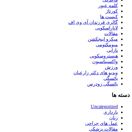
کلمه عبور
کورتاژ
کیست ها
گالری فرزندان آی وی اف
لاپاراسکوپی
مقالات
میکرو اینجکشن
میومکتومی
نازایی
هیستروسکوپی
واکسیناسیون
ورزش
ویدیو های دکتر زارعیان
یائسگی
یائسگی زودرس
دسته ها
Uncategorized
بارداری
زنان
عمل های جراحی
مقالات پزشکی