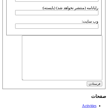
رایانامه (منتشر نخواهد شد) (بایسته):
وب سایت:
فرستادن
صفحات
Activities