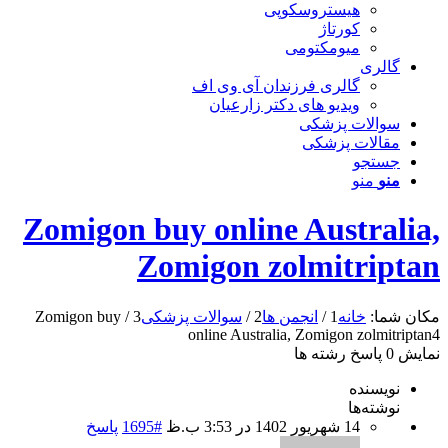
هیستروسکوپی
کورتاژ
میومکتومی
گالری
گالری فرزندان آی وی اف
ویدیو های دکتر زارعیان
سوالات پزشکی
مقالات پزشکی
جستجو
منو
منو
Zomigon buy online Australia,
Zomigon zolmitriptan
مکان شما:
خانه
1
/
انجمن ها
2
/
سوالات پزشکی
3
/
Zomigon buy
online Australia, Zomigon zolmitriptan
4
نمایش 0 پاسخ رشته ها
نویسنده
نوشته‌ها
14 شهریور 1402 در 3:53 ب.ظ
#1695
پاسخ