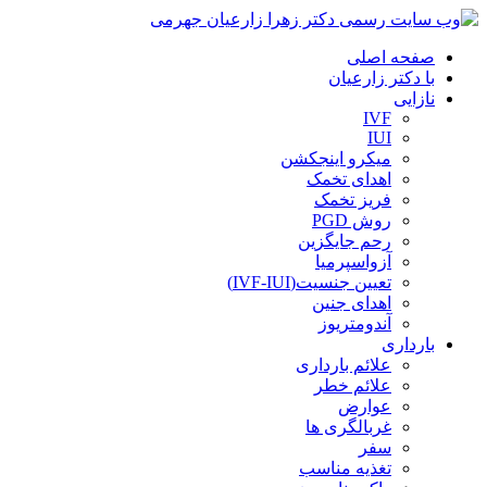
صفحه اصلی
با دکتر زارعیان
نازایی
IVF
IUI
میکرو اینجکشن
اهدای تخمک
فریز تخمک
روش PGD
رحم جایگزین
آزواسپرمیا
تعیین جنسیت(IVF-IUI)
اهدای جنین
آندومتریوز
بارداری
علائم بارداری
علائم خطر
عوارض
غربالگری ها
سفر
تغذیه مناسب