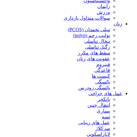
واکسیناسیون
زایمان
ورزش
سوالات متداول بارداری
زنان
تنبلی تخمدان (PCOS)
پولیپ رحم (polyp)
تبخال تناسلی
زگیل تناسلی
سقط های مکرر
عفونت های زنان
فیبروم
قاعدگی
کیست ها
یائسگی
یائسگی زودرس
عمل های جراحی
پانکچر
انتقال جنین
پساری
تسه
عمل های زیبایی
سرکلاژ
لاپاراسکوپی