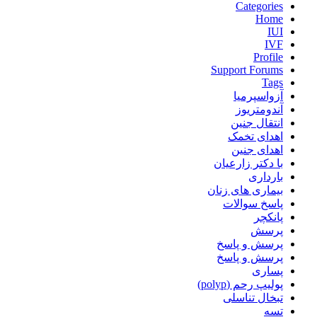
Categories
Home
IUI
IVF
Profile
Support Forums
Tags
آزواسپرمیا
آندومتریوز
انتقال جنین
اهدای تخمک
اهدای جنین
با دکتر زارعیان
بارداری
بیماری های زنان
پاسخ سوالات
پانکچر
پرسش
پرسش و پاسخ
پرسش و پاسخ
پساری
پولیپ رحم (polyp)
تبخال تناسلی
تسه