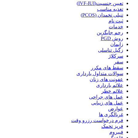
تعیین جنسیت(IVF-IUI)
تغذیه مناسب
تنبلی تخمدان (PCOS)
ثبت نام
خدمات
رحم جایگزین
روش PGD
زایمان
زگیل تناسلی
سرکلاژ
سفر
سقط های مکرر
سوالات متداول بارداری
عفونت های زنان
علائم بارداری
علائم خطر
عمل های جراحی
عمل های زیبایی
عوارض
غربالگری ها
فرم درخواست رزرو وقت
فریز تخمک
فیبروم
قاعدگی