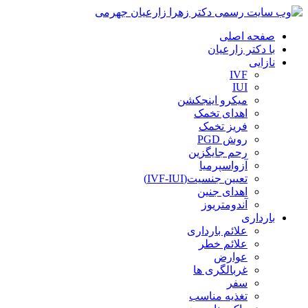
صفحه اصلی
با دکتر زارعیان
نازایی
IVF
IUI
میکرو اینجکشن
اهدای تخمک
فریز تخمک
روش PGD
رحم جایگزین
آزواسپرمیا
تعیین جنسیت(IVF-IUI)
اهدای جنین
آندومتریوز
بارداری
علائم بارداری
علائم خطر
عوارض
غربالگری ها
سفر
تغذیه مناسب