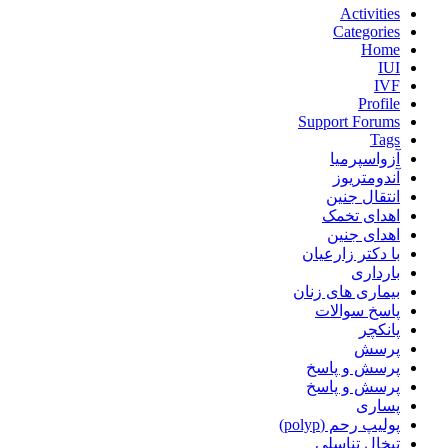
Activities
Categories
Home
IUI
IVF
Profile
Support Forums
Tags
آزواسپرمیا
آندومتریوز
انتقال جنین
اهدای تخمک
اهدای جنین
با دکتر زارعیان
بارداری
بیماری های زنان
پاسخ سوالات
پانکچر
پرسش
پرسش و پاسخ
پرسش و پاسخ
پساری
پولیپ رحم (polyp)
تبخال تناسلی