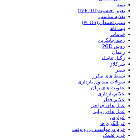
تسه
تعیین جنسیت(IVF-IUI)
تغذیه مناسب
تنبلی تخمدان (PCOS)
ثبت نام
خدمات
رحم جایگزین
روش PGD
زایمان
زگیل تناسلی
سرکلاژ
سفر
سقط های مکرر
سوالات متداول بارداری
عفونت های زنان
علائم بارداری
علائم خطر
عمل های جراحی
عمل های زیبایی
عوارض
غربالگری ها
فرم درخواست رزرو وقت
فریز تخمک