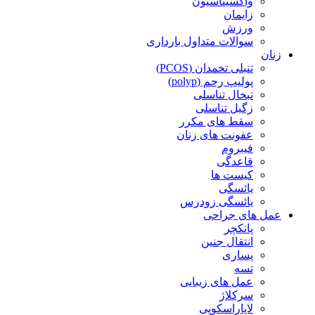
واکسیناسیون
زایمان
ورزش
سوالات متداول بارداری
زنان
تنبلی تخمدان (PCOS)
پولیپ رحم (polyp)
تبخال تناسلی
زگیل تناسلی
سقط های مکرر
عفونت های زنان
فیبروم
قاعدگی
کیست ها
یائسگی
یائسگی زودرس
عمل های جراحی
پانکچر
انتقال جنین
پساری
تسه
عمل های زیبایی
سرکلاژ
لاپاراسکوپی