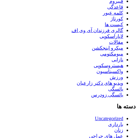
فیبروم
قاعدگی
کلمه عبور
کورتاژ
کیست ها
گالری فرزندان آی وی اف
لاپاراسکوپی
مقالات
میکرو اینجکشن
میومکتومی
نازایی
هیستروسکوپی
واکسیناسیون
ورزش
ویدیو های دکتر زارعیان
یائسگی
یائسگی زودرس
دسته ها
Uncategorized
بارداری
زنان
عمل های جراحی