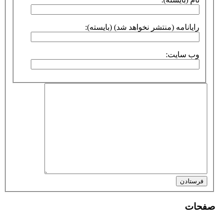
رایانامه (منتشر نخواهد شد) (بایسته):
وب سایت:
فرستادن
صفحات