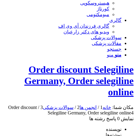
هیستروسکوپی
کورتاژ
میومکتومی
گالری
گالری فرزندان آی وی اف
ویدیو های دکتر زارعیان
سوالات پزشکی
مقالات پزشکی
جستجو
منو
منو
Order discount Selegiline
Germany, Order selegiline
online
مکان شما:
خانه
1
/
انجمن ها
2
/
سوالات پزشکی
3
/
Order discount
Selegiline Germany, Order selegiline online
4
نمایش 0 پاسخ رشته ها
نویسنده
نوشته‌ها