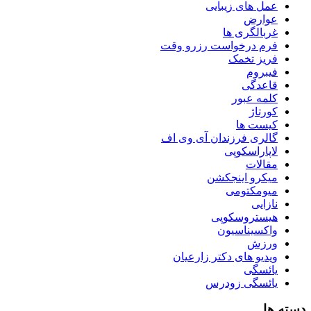
عمل های زیبایی
عوارض
غربالگری ها
فرم درخواست رزرو وقت
فریز تخمک
فیبروم
قاعدگی
کلمه عبور
کورتاژ
کیست ها
گالری فرزندان آی وی اف
لاپاراسکوپی
مقالات
میکرو اینجکشن
میومکتومی
نازایی
هیستروسکوپی
واکسیناسیون
ورزش
ویدیو های دکتر زارعیان
یائسگی
یائسگی زودرس
دسته ها