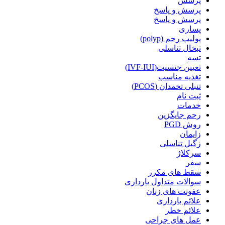
پرسش
پرسش و پاسخ
پرسش و پاسخ
پساری
پولیپ رحم (polyp)
تبخال تناسلی
تسه
تعیین جنسیت(IVF-IUI)
تغذیه مناسب
تنبلی تخمدان (PCOS)
ثبت نام
خدمات
رحم جایگزین
روش PGD
زایمان
زگیل تناسلی
سرکلاژ
سفر
سقط های مکرر
سوالات متداول بارداری
عفونت های زنان
علائم بارداری
علائم خطر
عمل های جراحی