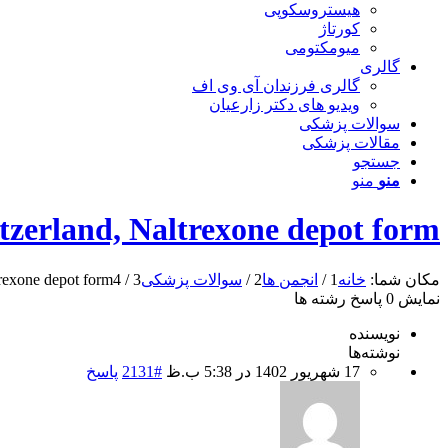
هیستروسکوپی
کورتاژ
میومکتومی
گالری
گالری فرزندان آی وی اف
ویدیو های دکتر زارعیان
سوالات پزشکی
مقالات پزشکی
جستجو
منو
منو
zerland, Naltrexone depot form
مکان شما:
خانه
1
/
انجمن ها
2
/
سوالات پزشکی
3
/
4
rexone depot form
نمایش 0 پاسخ رشته ها
نویسنده
نوشته‌ها
17 شهریور 1402 در 5:38 ب.ظ
#2131
پاسخ