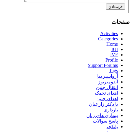
فرستادن
صفحات
Activities
Categories
Home
IUI
IVF
Profile
Support Forums
Tags
آزواسپرمیا
آندومتریوز
انتقال جنین
اهدای تخمک
اهدای جنین
با دکتر زارعیان
بارداری
بیماری های زنان
پاسخ سوالات
پانکچر