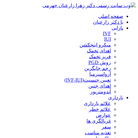
صفحه اصلی
با دکتر زارعیان
نازایی
IVF
IUI
میکرو اینجکشن
اهدای تخمک
فریز تخمک
روش PGD
رحم جایگزین
آزواسپرمیا
تعیین جنسیت(IVF-IUI)
اهدای جنین
آندومتریوز
بارداری
علائم بارداری
علائم خطر
عوارض
غربالگری ها
سفر
تغذیه مناسب