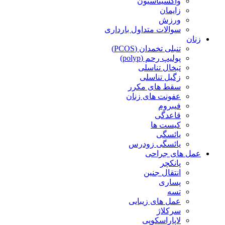
واکسیناسیون
زایمان
ورزش
سوالات متداول بارداری
زنان
تنبلی تخمدان (PCOS)
پولیپ رحم (polyp)
تبخال تناسلی
زگیل تناسلی
سقط های مکرر
عفونت های زنان
فیبروم
قاعدگی
کیست ها
یائسگی
یائسگی زودرس
عمل های جراحی
پانکچر
انتقال جنین
پساری
تسه
عمل های زیبایی
سرکلاژ
لاپاراسکوپی