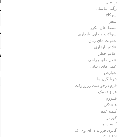
ا
زایمان
زگیل تناسلی
ن
سرکلاژ
سفر
سقط های مکرر
ر
سوالات متداول بارداری
عفونت های زنان
علائم بارداری
علائم خطر
و
عمل های جراحی
عمل های زیبایی
عوارض
غربالگری ها
فرم درخواست رزرو وقت
فریز تخمک
فیبروم
قاعدگی
کلمه عبور
کورتاژ
کیست ها
گالری فرزندان آی وی اف
لاپاراسکوپی