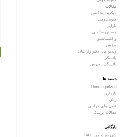
مقالات
میکرو اینجکشن
میومکتومی
نازایی
هیستروسکوپی
واکسیناسیون
ورزش
ویدیو های دکتر زارعیان
یائسگی
یائسگی زودرس
دسته ها
Uncategorized
بارداری
زنان
عمل های جراحی
مقالات پزشکی
بایگانی
شهریور و مهر 1403