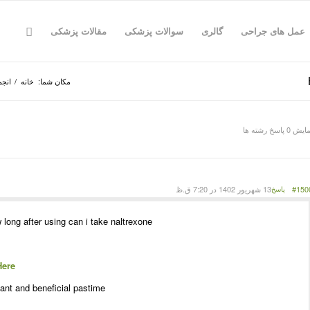
عمل های جراحی
گالری
سوالات پزشکی
مقالات پزشکی
مکان شما:
خانه
/
انجم
یش 0 پاسخ رشته ها
#150
13 شهریور 1402 در 7:20 ق.ظ
پاسخ
ong after using can i take naltrexone
Here
nt and beneficial pastime!