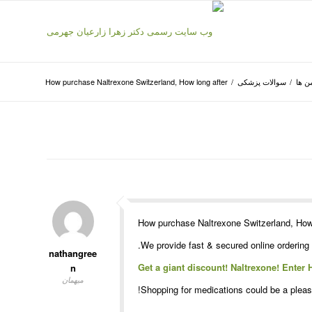
ن ها
/
سوالات پزشکی
/
How purchase Naltrexone Switzerland, How long after
How purchase Naltrexone Switzerland, How l
We provide fast & secured online ordering.
nathangree
Get a giant discount! Naltrexone! Enter 
n
میهمان
Shopping for medications could be a pleasa
————————————