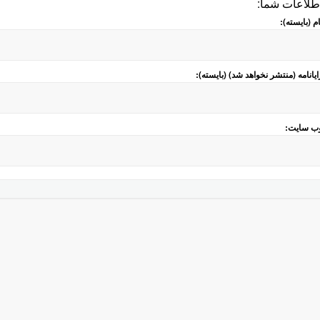
طلاعات شما:
ام (بایسته):
ایانامه (منتشر نخواهد شد) (بایسته):
ب سایت: