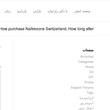
صفحه اصلی
با دکتر زارعیان
نازایی
بارداری
زنان
How purchase Naltrexone Switzerland, How long after
نما
صفحات
Activities
Categories
Home
0
IUI
IVF
Profile
Support Forums
Tags
آزواسپرمیا
آندومتریوز
انتقال جنین