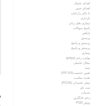
اهدای تخمک
اهدای جنین
با دکتر زارعیان
بارداری
بیماری های زنان
پاسخ سوالات
پانکچر
پرسش
پرسش و پاسخ
پرسش و پاسخ
پساری
پولیپ رحم (polyp)
تبخال تناسلی
تسه
تعیین جنسیت(IVF-IUI)
تغذیه مناسب
تنبلی تخمدان (PCOS)
ثبت نام
خدمات
پاسخ 
رحم جایگزین
روش PGD