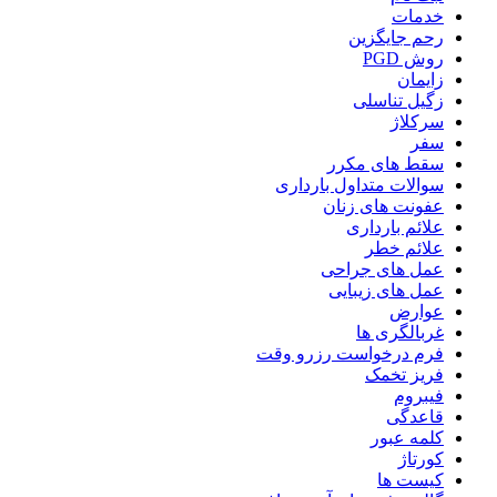
خدمات
رحم جایگزین
روش PGD
زایمان
زگیل تناسلی
سرکلاژ
سفر
سقط های مکرر
سوالات متداول بارداری
عفونت های زنان
علائم بارداری
علائم خطر
عمل های جراحی
عمل های زیبایی
عوارض
غربالگری ها
فرم درخواست رزرو وقت
فریز تخمک
فیبروم
قاعدگی
کلمه عبور
کورتاژ
کیست ها