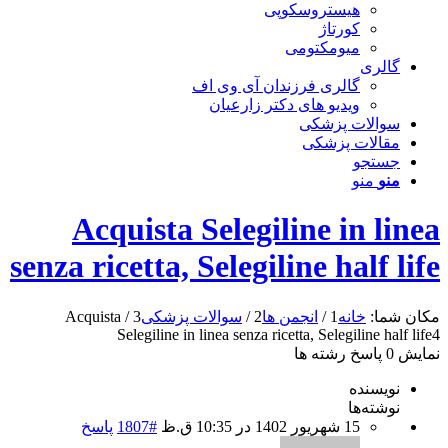
هیستروسکوپی
کورتاژ
میومکتومی
گالری
گالری فرزندان آی وی اف
ویدیو های دکتر زارعیان
سوالات پزشکی
مقالات پزشکی
جستجو
منو
منو
Acquista Selegiline in linea
senza ricetta, Selegiline half life
مکان شما:
خانه
1
/
انجمن ها
2
/
سوالات پزشکی
3
/
Acquista
Selegiline in linea senza ricetta, Selegiline half life
4
نمایش 0 پاسخ رشته ها
نویسنده
نوشته‌ها
15 شهریور 1402 در 10:35 ق.ظ
#1807
پاسخ