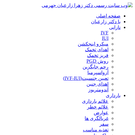
صفحه اصلی
با دکتر زارعیان
نازایی
IVF
IUI
میکرو اینجکشن
اهدای تخمک
فریز تخمک
روش PGD
رحم جایگزین
آزواسپرمیا
تعیین جنسیت(IVF-IUI)
اهدای جنین
آندومتریوز
بارداری
علائم بارداری
علائم خطر
عوارض
غربالگری ها
سفر
تغذیه مناسب