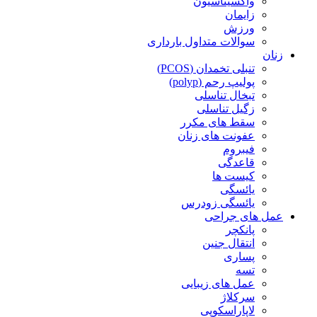
واکسیناسیون
زایمان
ورزش
سوالات متداول بارداری
زنان
تنبلی تخمدان (PCOS)
پولیپ رحم (polyp)
تبخال تناسلی
زگیل تناسلی
سقط های مکرر
عفونت های زنان
فیبروم
قاعدگی
کیست ها
یائسگی
یائسگی زودرس
عمل های جراحی
پانکچر
انتقال جنین
پساری
تسه
عمل های زیبایی
سرکلاژ
لاپاراسکوپی