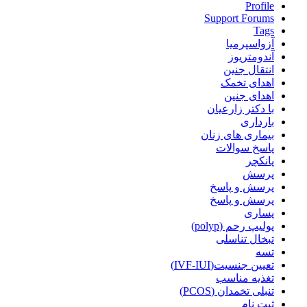
Profile
Support Forums
Tags
آزواسپرمیا
آندومتریوز
انتقال جنین
اهدای تخمک
اهدای جنین
با دکتر زارعیان
بارداری
بیماری های زنان
پاسخ سوالات
پانکچر
پرسش
پرسش و پاسخ
پرسش و پاسخ
پساری
پولیپ رحم (polyp)
تبخال تناسلی
تسه
تعیین جنسیت(IVF-IUI)
تغذیه مناسب
تنبلی تخمدان (PCOS)
ثبت نام