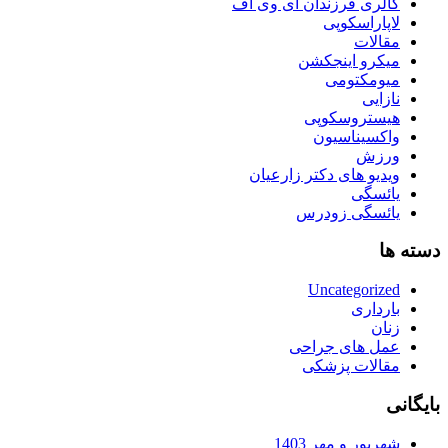
گالری فرزندان آی وی اف
لاپاراسکوپی
مقالات
میکرو اینجکشن
میومکتومی
نازایی
هیستروسکوپی
واکسیناسیون
ورزش
ویدیو های دکتر زارعیان
یائسگی
یائسگی زودرس
دسته ها
Uncategorized
بارداری
زنان
عمل های جراحی
مقالات پزشکی
بایگانی
شهریور و مهر 1403