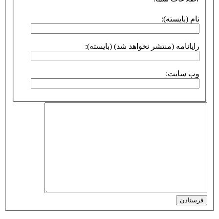
نام (بایسته):
رایانامه (منتشر نخواهد شد) (بایسته):
وب سایت:
فرستادن