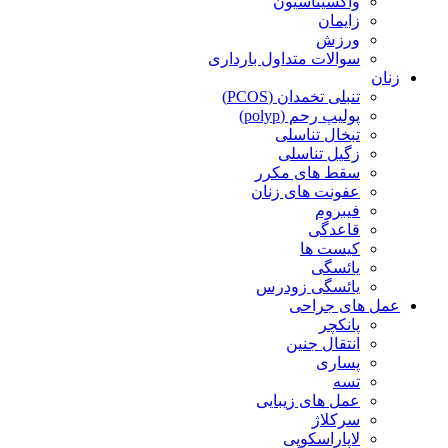
واکسیناسیون
زایمان
ورزش
سوالات متداول بارداری
زنان
تنبلی تخمدان (PCOS)
پولیپ رحم (polyp)
تبخال تناسلی
زگیل تناسلی
سقط های مکرر
عفونت های زنان
فیبروم
قاعدگی
کیست ها
یائسگی
یائسگی زودرس
عمل های جراحی
پانکچر
انتقال جنین
پساری
تسه
عمل های زیبایی
سرکلاژ
لاپاراسکوپی