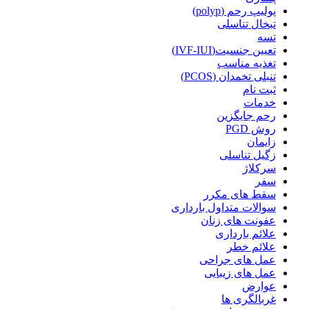
پولیپ رحم (polyp)
تبخال تناسلی
تسه
تعیین جنسیت(IVF-IUI)
تغذیه مناسب
تنبلی تخمدان (PCOS)
ثبت نام
خدمات
رحم جایگزین
روش PGD
زایمان
زگیل تناسلی
سرکلاژ
سفر
سقط های مکرر
سوالات متداول بارداری
عفونت های زنان
علائم بارداری
علائم خطر
عمل های جراحی
عمل های زیبایی
عوارض
غربالگری ها