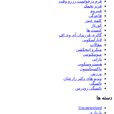
فرم درخواست رزرو وقت
فریز تخمک
فیبروم
قاعدگی
کلمه عبور
کورتاژ
کیست ها
گالری فرزندان آی وی اف
لاپاراسکوپی
مقالات
میکرو اینجکشن
میومکتومی
نازایی
هیستروسکوپی
واکسیناسیون
ورزش
ویدیو های دکتر زارعیان
یائسگی
یائسگی زودرس
دسته ها
Uncategorized
بارداری