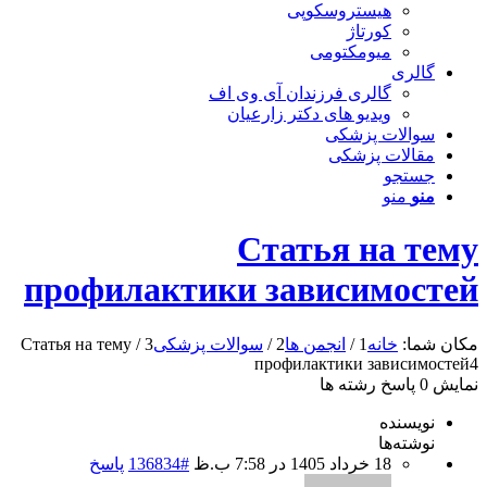
هیستروسکوپی
کورتاژ
میومکتومی
گالری
گالری فرزندان آی وی اف
ویدیو های دکتر زارعیان
سوالات پزشکی
مقالات پزشکی
جستجو
منو
منو
Статья на тему
профилактики зависимостей
مکان شما:
خانه
1
/
انجمن ها
2
/
سوالات پزشکی
3
/
Статья на тему
профилактики зависимостей
4
نمایش 0 پاسخ رشته ها
نویسنده
نوشته‌ها
18 خرداد 1405 در 7:58 ب.ظ
#136834
پاسخ