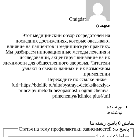
Craigdat
میهمان
Этот медицинский обзор сосредоточен на
последних достижениях, которые оказывают
влияние на пациентов и медицинскую практику.
Мы разбираем инновационные методы лечения и
исследований, акцентируя внимание на их
значимости для общественного здоровья. Читатели
узнают о свежих данных и их возможном
применении.
Переходите по ссылке ниже –
[url=https://bdolife.ru/ultrabystraya-detoksikacziya-
princzipy-metoda-bezopasnost-i-ogranicheniya-
primeneniya/]clinica plus[/url]
نویسنده
نوشته‌ها
نمایش 0 پاسخ رشته ها
پاسخ به: Статья на тему профилактики зависимостей
اطلاعات شما: