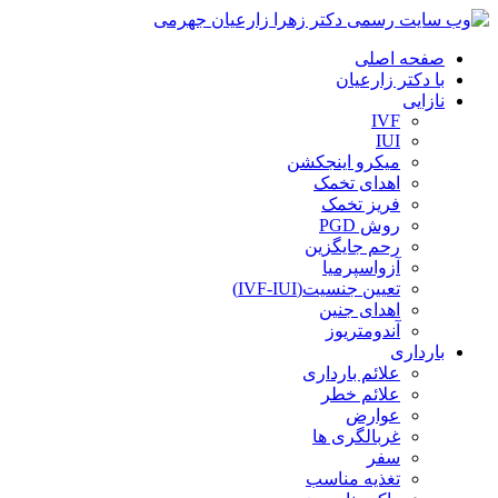
صفحه اصلی
با دکتر زارعیان
نازایی
IVF
IUI
میکرو اینجکشن
اهدای تخمک
فریز تخمک
روش PGD
رحم جایگزین
آزواسپرمیا
تعیین جنسیت(IVF-IUI)
اهدای جنین
آندومتریوز
بارداری
علائم بارداری
علائم خطر
عوارض
غربالگری ها
سفر
تغذیه مناسب