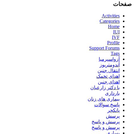
صفحات
Activities
Categories
Home
IUI
IVF
Profile
Support Forums
Tags
آزواسپرمیا
آندومتریوز
انتقال جنین
اهدای تخمک
اهدای جنین
با دکتر زارعیان
بارداری
بیماری های زنان
پاسخ سوالات
پانکچر
پرسش
پرسش و پاسخ
پرسش و پاسخ
پساری