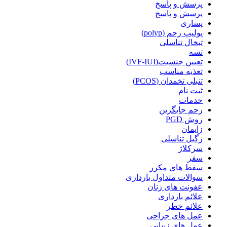
پرسش و پاسخ
پرسش و پاسخ
پساری
پولیپ رحم (polyp)
تبخال تناسلی
تسه
تعیین جنسیت(IVF-IUI)
تغذیه مناسب
تنبلی تخمدان (PCOS)
ثبت نام
خدمات
رحم جایگزین
روش PGD
زایمان
زگیل تناسلی
سرکلاژ
سفر
سقط های مکرر
سوالات متداول بارداری
عفونت های زنان
علائم بارداری
علائم خطر
عمل های جراحی
عمل های زیبایی