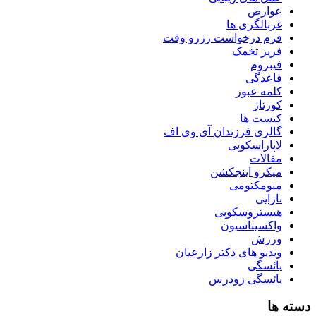
عوارض
غربالگری ها
فرم درخواست رزرو وقت
فریز تخمک
فیبروم
قاعدگی
کلمه عبور
کورتاژ
کیست ها
گالری فرزندان آی وی اف
لاپاراسکوپی
مقالات
میکرو اینجکشن
میومکتومی
نازایی
هیستروسکوپی
واکسیناسیون
ورزش
ویدیو های دکتر زارعیان
یائسگی
یائسگی زودرس
دسته ها