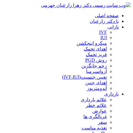
صفحه اصلی
با دکتر زارعیان
نازایی
IVF
IUI
میکرو اینجکشن
اهدای تخمک
فریز تخمک
روش PGD
رحم جایگزین
آزواسپرمیا
تعیین جنسیت(IVF-IUI)
اهدای جنین
آندومتریوز
بارداری
علائم بارداری
علائم خطر
عوارض
غربالگری ها
سفر
تغذیه مناسب