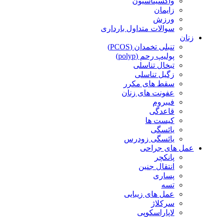
واکسیناسیون
زایمان
ورزش
سوالات متداول بارداری
زنان
تنبلی تخمدان (PCOS)
پولیپ رحم (polyp)
تبخال تناسلی
زگیل تناسلی
سقط های مکرر
عفونت های زنان
فیبروم
قاعدگی
کیست ها
یائسگی
یائسگی زودرس
عمل های جراحی
پانکچر
انتقال جنین
پساری
تسه
عمل های زیبایی
سرکلاژ
لاپاراسکوپی