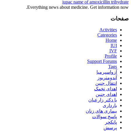
iupac name of amoxicillin trihydrate
Everything news about medicine. Get information now.
صفحات
Activities
Categories
Home
IUI
IVF
Profile
Support Forums
Tags
آزواسپرمیا
آندومتریوز
انتقال جنین
اهدای تخمک
اهدای جنین
با دکتر زارعیان
بارداری
بیماری های زنان
پاسخ سوالات
پانکچر
پرسش