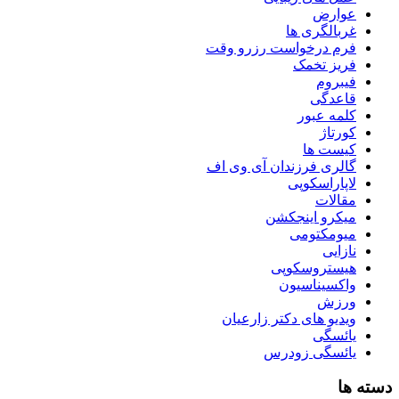
عوارض
غربالگری ها
فرم درخواست رزرو وقت
فریز تخمک
فیبروم
قاعدگی
کلمه عبور
کورتاژ
کیست ها
گالری فرزندان آی وی اف
لاپاراسکوپی
مقالات
میکرو اینجکشن
میومکتومی
نازایی
هیستروسکوپی
واکسیناسیون
ورزش
ویدیو های دکتر زارعیان
یائسگی
یائسگی زودرس
دسته ها