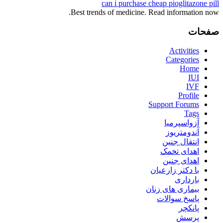
can i purchase cheap pioglitazone pill
Best trends of medicine. Read information now.
صفحات
Activities
Categories
Home
IUI
IVF
Profile
Support Forums
Tags
آزواسپرمیا
آندومتریوز
انتقال جنین
اهدای تخمک
اهدای جنین
با دکتر زارعیان
بارداری
بیماری های زنان
پاسخ سوالات
پانکچر
پرسش