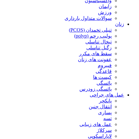
واکسیناسیون
زایمان
ورزش
سوالات متداول بارداری
زنان
تنبلی تخمدان (PCOS)
پولیپ رحم (polyp)
تبخال تناسلی
زگیل تناسلی
سقط های مکرر
عفونت های زنان
فیبروم
قاعدگی
کیست ها
یائسگی
یائسگی زودرس
عمل های جراحی
پانکچر
انتقال جنین
پساری
تسه
عمل های زیبایی
سرکلاژ
لاپاراسکوپی