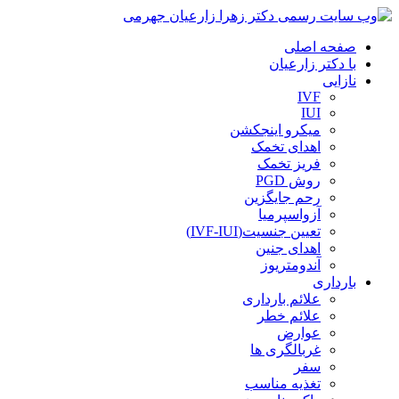
صفحه اصلی
با دکتر زارعیان
نازایی
IVF
IUI
میکرو اینجکشن
اهدای تخمک
فریز تخمک
روش PGD
رحم جایگزین
آزواسپرمیا
تعیین جنسیت(IVF-IUI)
اهدای جنین
آندومتریوز
بارداری
علائم بارداری
علائم خطر
عوارض
غربالگری ها
سفر
تغذیه مناسب