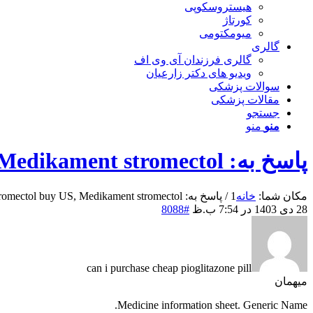
هیستروسکوپی
کورتاژ
میومکتومی
گالری
گالری فرزندان آی وی اف
ویدیو های دکتر زارعیان
سوالات پزشکی
مقالات پزشکی
جستجو
منو
منو
پاسخ به: Stromectol buy US, Medikament stromectol
مکان شما:
خانه
1
/
پاسخ به: Stromectol buy US, Medikament stromectol
28 دی 1403 در 7:54 ب.ظ
#8088
can i purchase cheap pioglitazone pill
میهمان
Medicine information sheet. Generic Name.