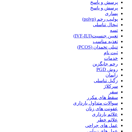
پرسش و پاسخ
پرسش و پاسخ
پساری
پولیپ رحم (polyp)
تبخال تناسلی
تسه
تعیین جنسیت(IVF-IUI)
تغذیه مناسب
تنبلی تخمدان (PCOS)
ثبت نام
خدمات
رحم جایگزین
روش PGD
زایمان
زگیل تناسلی
سرکلاژ
سفر
سقط های مکرر
سوالات متداول بارداری
عفونت های زنان
علائم بارداری
علائم خطر
عمل های جراحی
عمل های زیبایی