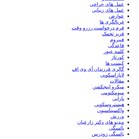
عمل های جراحی
عمل های زیبایی
عوارض
غربالگری ها
فرم درخواست رزرو وقت
فریز تخمک
فیبروم
قاعدگی
کلمه عبور
کورتاژ
کیست ها
گالری فرزندان آی وی اف
لاپاراسکوپی
مقالات
میکرو اینجکشن
میومکتومی
نازایی
هیستروسکوپی
واکسیناسیون
ورزش
ویدیو های دکتر زارعیان
یائسگی
یائسگی زودرس