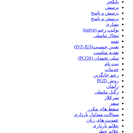
پانکچر
پرسش
پرسش و پاسخ
پرسش و پاسخ
پساری
پولیپ رحم (polyp)
تبخال تناسلی
تسه
تعیین جنسیت(IVF-IUI)
تغذیه مناسب
تنبلی تخمدان (PCOS)
ثبت نام
خدمات
رحم جایگزین
روش PGD
زایمان
زگیل تناسلی
سرکلاژ
سفر
سقط های مکرر
سوالات متداول بارداری
عفونت های زنان
علائم بارداری
علائم خطر