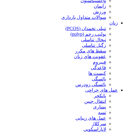
واکسیناسیون
زایمان
ورزش
سوالات متداول بارداری
زنان
تنبلی تخمدان (PCOS)
پولیپ رحم (polyp)
تبخال تناسلی
زگیل تناسلی
سقط های مکرر
عفونت های زنان
فیبروم
قاعدگی
کیست ها
یائسگی
یائسگی زودرس
عمل های جراحی
پانکچر
انتقال جنین
پساری
تسه
عمل های زیبایی
سرکلاژ
لاپاراسکوپی