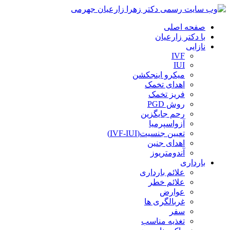
صفحه اصلی
با دکتر زارعیان
نازایی
IVF
IUI
میکرو اینجکشن
اهدای تخمک
فریز تخمک
روش PGD
رحم جایگزین
آزواسپرمیا
تعیین جنسیت(IVF-IUI)
اهدای جنین
آندومتریوز
بارداری
علائم بارداری
علائم خطر
عوارض
غربالگری ها
سفر
تغذیه مناسب