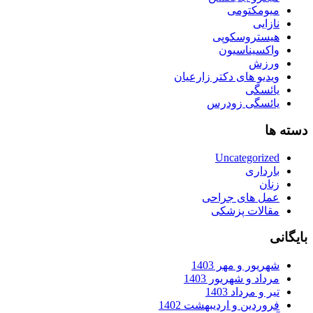
میومکتومی
نازایی
هیستروسکوپی
واکسیناسیون
ورزش
ویدیو های دکتر زارعیان
یائسگی
یائسگی زودرس
دسته ها
Uncategorized
بارداری
زنان
عمل های جراحی
مقالات پزشکی
بایگانی
شهریور و مهر 1403
مرداد و شهریور 1403
تیر و مرداد 1403
فروردین و اردیبهشت 1402