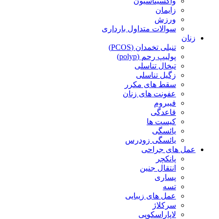
واکسیناسیون
زایمان
ورزش
سوالات متداول بارداری
زنان
تنبلی تخمدان (PCOS)
پولیپ رحم (polyp)
تبخال تناسلی
زگیل تناسلی
سقط های مکرر
عفونت های زنان
فیبروم
قاعدگی
کیست ها
یائسگی
یائسگی زودرس
عمل های جراحی
پانکچر
انتقال جنین
پساری
تسه
عمل های زیبایی
سرکلاژ
لاپاراسکوپی