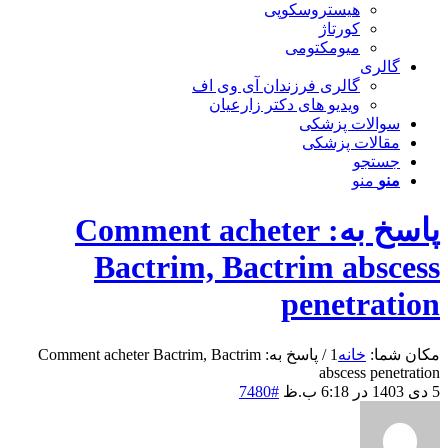
هیستروسکوپی
کورتاژ
میومکتومی
گالری
گالری فرزندان آی وی اف
ویدیو های دکتر زارعیان
سوالات پزشکی
مقالات پزشکی
جستجو
منو
منو
پاسخ به: Comment acheter
Bactrim, Bactrim abscess
penetration
مکان شما:
خانه
1
/
پاسخ به: Comment acheter Bactrim, Bactrim
abscess penetration
5 دی 1403 در 6:18 ب.ظ
#7480