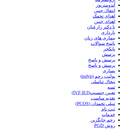
آندومتریوز
انتقال جنین
اهدای تخمک
اهدای جنین
با دکتر زارعیان
بارداری
بیماری های زنان
پاسخ سوالات
پانکچر
پرسش
پرسش و پاسخ
پرسش و پاسخ
پساری
پولیپ رحم (polyp)
تبخال تناسلی
تسه
تعیین جنسیت(IVF-IUI)
تغذیه مناسب
تنبلی تخمدان (PCOS)
ثبت نام
خدمات
رحم جایگزین
روش PGD