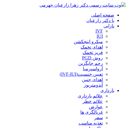
صفحه اصلی
با دکتر زارعیان
نازایی
IVF
IUI
میکرو اینجکشن
اهدای تخمک
فریز تخمک
روش PGD
رحم جایگزین
آزواسپرمیا
تعیین جنسیت(IVF-IUI)
اهدای جنین
آندومتریوز
بارداری
علائم بارداری
علائم خطر
عوارض
غربالگری ها
سفر
تغذیه مناسب