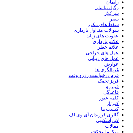
زایمان
زگیل تناسلی
سرکلاژ
سفر
سقط های مکرر
سوالات متداول بارداری
عفونت های زنان
علائم بارداری
علائم خطر
عمل های جراحی
عمل های زیبایی
عوارض
غربالگری ها
فرم درخواست رزرو وقت
فریز تخمک
فیبروم
قاعدگی
کلمه عبور
کورتاژ
کیست ها
گالری فرزندان آی وی اف
لاپاراسکوپی
مقالات
میکرو اینجکشن