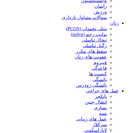
واکسیناسیون
زایمان
ورزش
سوالات متداول بارداری
زنان
تنبلی تخمدان (PCOS)
پولیپ رحم (polyp)
تبخال تناسلی
زگیل تناسلی
سقط های مکرر
عفونت های زنان
فیبروم
قاعدگی
کیست ها
یائسگی
یائسگی زودرس
عمل های جراحی
پانکچر
انتقال جنین
پساری
تسه
عمل های زیبایی
سرکلاژ
لاپاراسکوپی