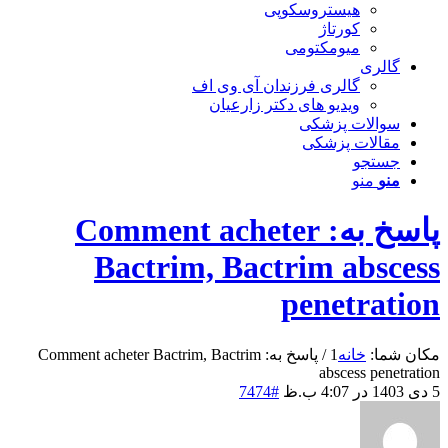
هیستروسکوپی
کورتاژ
میومکتومی
گالری
گالری فرزندان آی وی اف
ویدیو های دکتر زارعیان
سوالات پزشکی
مقالات پزشکی
جستجو
منو
منو
پاسخ به: Comment acheter
Bactrim, Bactrim abscess
penetration
مکان شما:
خانه
1
/
پاسخ به: Comment acheter Bactrim, Bactrim
abscess penetration
5 دی 1403 در 4:07 ب.ظ
#7474