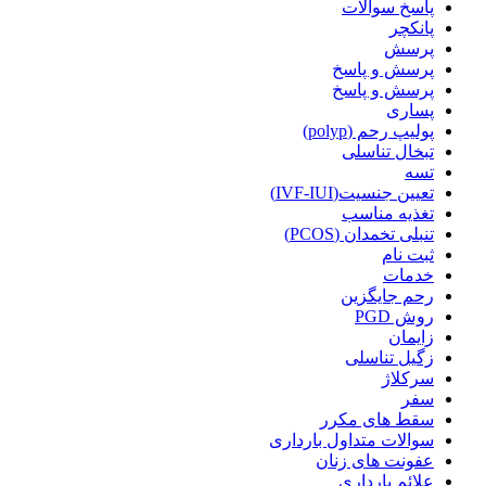
پاسخ سوالات
پانکچر
پرسش
پرسش و پاسخ
پرسش و پاسخ
پساری
پولیپ رحم (polyp)
تبخال تناسلی
تسه
تعیین جنسیت(IVF-IUI)
تغذیه مناسب
تنبلی تخمدان (PCOS)
ثبت نام
خدمات
رحم جایگزین
روش PGD
زایمان
زگیل تناسلی
سرکلاژ
سفر
سقط های مکرر
سوالات متداول بارداری
عفونت های زنان
علائم بارداری