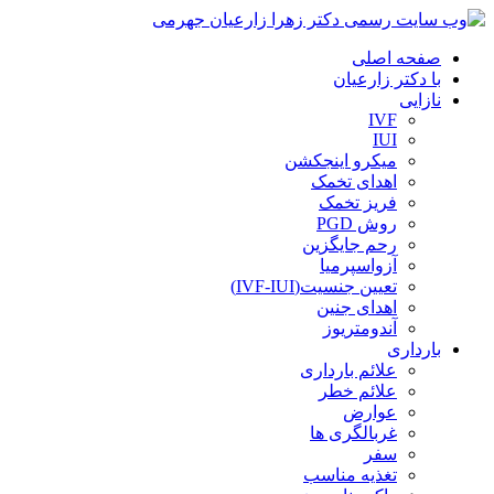
صفحه اصلی
با دکتر زارعیان
نازایی
IVF
IUI
میکرو اینجکشن
اهدای تخمک
فریز تخمک
روش PGD
رحم جایگزین
آزواسپرمیا
تعیین جنسیت(IVF-IUI)
اهدای جنین
آندومتریوز
بارداری
علائم بارداری
علائم خطر
عوارض
غربالگری ها
سفر
تغذیه مناسب