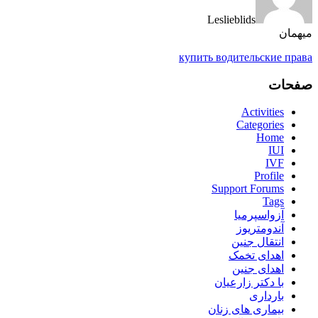
Leslieblids
میهمان
купить водительские права
صفحات
Activities
Categories
Home
IUI
IVF
Profile
Support Forums
Tags
آزواسپرمیا
آندومتریوز
انتقال جنین
اهدای تخمک
اهدای جنین
با دکتر زارعیان
بارداری
بیماری های زنان