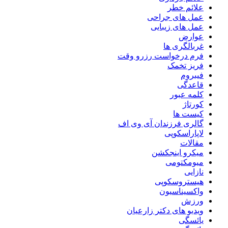
علائم خطر
عمل های جراحی
عمل های زیبایی
عوارض
غربالگری ها
فرم درخواست رزرو وقت
فریز تخمک
فیبروم
قاعدگی
کلمه عبور
کورتاژ
کیست ها
گالری فرزندان آی وی اف
لاپاراسکوپی
مقالات
میکرو اینجکشن
میومکتومی
نازایی
هیستروسکوپی
واکسیناسیون
ورزش
ویدیو های دکتر زارعیان
یائسگی