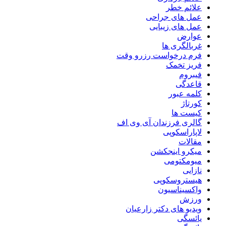
علائم خطر
عمل های جراحی
عمل های زیبایی
عوارض
غربالگری ها
فرم درخواست رزرو وقت
فریز تخمک
فیبروم
قاعدگی
کلمه عبور
کورتاژ
کیست ها
گالری فرزندان آی وی اف
لاپاراسکوپی
مقالات
میکرو اینجکشن
میومکتومی
نازایی
هیستروسکوپی
واکسیناسیون
ورزش
ویدیو های دکتر زارعیان
یائسگی