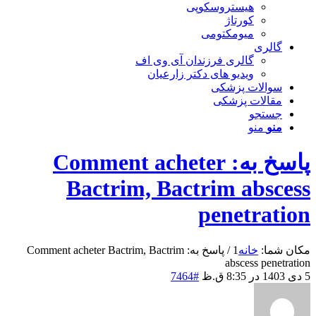
هیستروسکوپی
کورتاژ
میومکتومی
گالری
گالری فرزندان آی وی اف
ویدیو های دکتر زارعیان
سوالات پزشکی
مقالات پزشکی
جستجو
منو
منو
پاسخ به: Comment acheter
Bactrim, Bactrim abscess
penetration
مکان شما:
خانه
1
/
پاسخ به: Comment acheter Bactrim, Bactrim
abscess penetration
5 دی 1403 در 8:35 ق.ظ
#7464