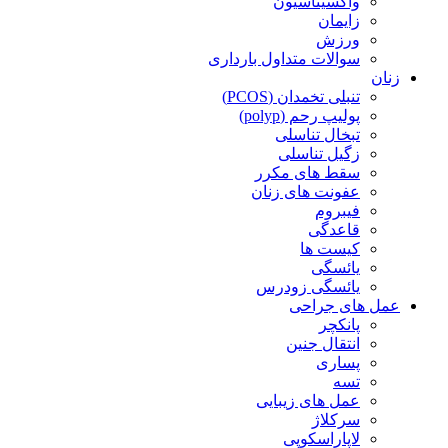
واکسیناسیون
زایمان
ورزش
سوالات متداول بارداری
زنان
تنبلی تخمدان (PCOS)
پولیپ رحم (polyp)
تبخال تناسلی
زگیل تناسلی
سقط های مکرر
عفونت های زنان
فیبروم
قاعدگی
کیست ها
یائسگی
یائسگی زودرس
عمل های جراحی
پانکچر
انتقال جنین
پساری
تسه
عمل های زیبایی
سرکلاژ
لاپاراسکوپی