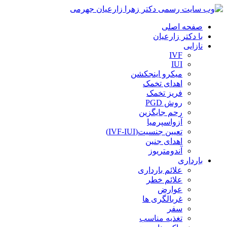
صفحه اصلی
با دکتر زارعیان
نازایی
IVF
IUI
میکرو اینجکشن
اهدای تخمک
فریز تخمک
روش PGD
رحم جایگزین
آزواسپرمیا
تعیین جنسیت(IVF-IUI)
اهدای جنین
آندومتریوز
بارداری
علائم بارداری
علائم خطر
عوارض
غربالگری ها
سفر
تغذیه مناسب