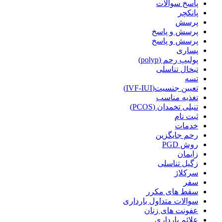
پاسخ سوالات
پانکچر
پرسش
پرسش و پاسخ
پرسش و پاسخ
پساری
پولیپ رحم (polyp)
تبخال تناسلی
تسه
تعیین جنسیت(IVF-IUI)
تغذیه مناسب
تنبلی تخمدان (PCOS)
ثبت نام
خدمات
رحم جایگزین
روش PGD
زایمان
زگیل تناسلی
سرکلاژ
سفر
سقط های مکرر
سوالات متداول بارداری
عفونت های زنان
علائم بارداری