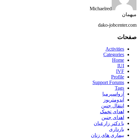
Michaelred
میهمان
dako-jobcenter.com
صفحات
Activities
Categories
Home
IUI
IVF
Profile
Support Forums
Tags
آزواسپرمیا
آندومتریوز
انتقال جنین
اهدای تخمک
اهدای جنین
با دکتر زارعیان
بارداری
بیماری های زنان