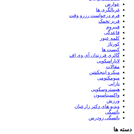
عوارض
غربالگری ها
فرم درخواست رزرو وقت
فریز تخمک
فیبروم
قاعدگی
کلمه عبور
کورتاژ
کیست ها
گالری فرزندان آی وی اف
لاپاراسکوپی
مقالات
میکرو اینجکشن
میومکتومی
نازایی
هیستروسکوپی
واکسیناسیون
ورزش
ویدیو های دکتر زارعیان
یائسگی
یائسگی زودرس
دسته ها