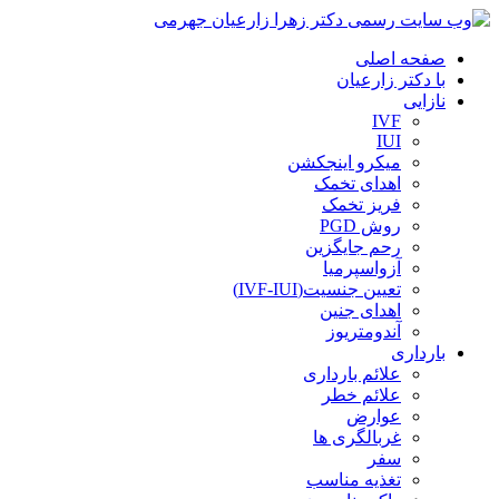
صفحه اصلی
با دکتر زارعیان
نازایی
IVF
IUI
میکرو اینجکشن
اهدای تخمک
فریز تخمک
روش PGD
رحم جایگزین
آزواسپرمیا
تعیین جنسیت(IVF-IUI)
اهدای جنین
آندومتریوز
بارداری
علائم بارداری
علائم خطر
عوارض
غربالگری ها
سفر
تغذیه مناسب