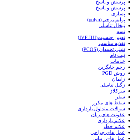
پرسش و پاسخ
پرسش و پاسخ
پساری
پولیپ رحم (polyp)
تبخال تناسلی
تسه
تعیین جنسیت(IVF-IUI)
تغذیه مناسب
تنبلی تخمدان (PCOS)
ثبت نام
خدمات
رحم جایگزین
روش PGD
زایمان
زگیل تناسلی
سرکلاژ
سفر
سقط های مکرر
سوالات متداول بارداری
عفونت های زنان
علائم بارداری
علائم خطر
عمل های جراحی
عمل های زیبایی