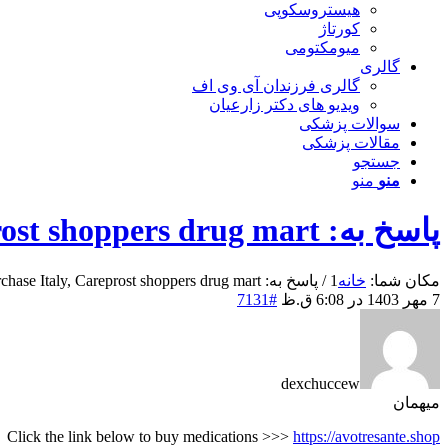
هیستروسکوپی
کورتاژ
میومکتومی
گالری
گالری فرزندان آی وی اف
ویدیو های دکتر زارعیان
سوالات پزشکی
مقالات پزشکی
جستجو
منو
منو
پاسخ به: Careprost purchase Italy, Careprost shoppers drug mart
مکان شما:
خانه
1
/
پاسخ به: Careprost purchase Italy, Careprost shoppers drug mart
7 مهر 1403 در 6:08 ق.ظ
#7131
dexchuccew
میهمان
Click the link below to buy medications >>>
https://avotresante.shop