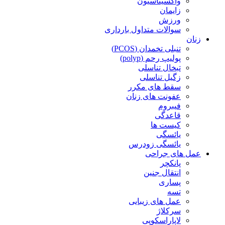
واکسیناسیون
زایمان
ورزش
سوالات متداول بارداری
زنان
تنبلی تخمدان (PCOS)
پولیپ رحم (polyp)
تبخال تناسلی
زگیل تناسلی
سقط های مکرر
عفونت های زنان
فیبروم
قاعدگی
کیست ها
یائسگی
یائسگی زودرس
عمل های جراحی
پانکچر
انتقال جنین
پساری
تسه
عمل های زیبایی
سرکلاژ
لاپاراسکوپی