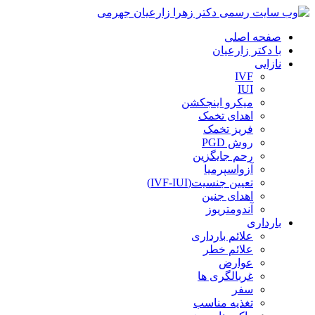
صفحه اصلی
با دکتر زارعیان
نازایی
IVF
IUI
میکرو اینجکشن
اهدای تخمک
فریز تخمک
روش PGD
رحم جایگزین
آزواسپرمیا
تعیین جنسیت(IVF-IUI)
اهدای جنین
آندومتریوز
بارداری
علائم بارداری
علائم خطر
عوارض
غربالگری ها
سفر
تغذیه مناسب