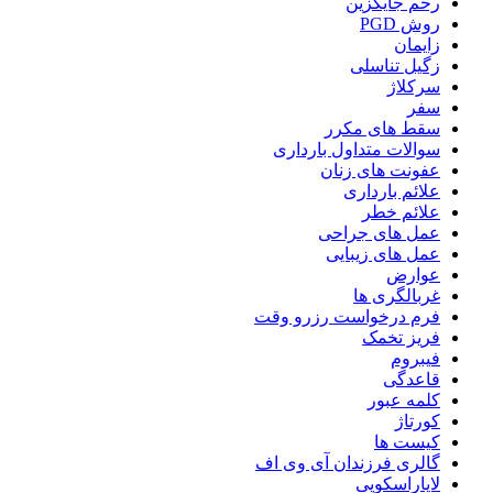
رحم جایگزین
روش PGD
زایمان
زگیل تناسلی
سرکلاژ
سفر
سقط های مکرر
سوالات متداول بارداری
عفونت های زنان
علائم بارداری
علائم خطر
عمل های جراحی
عمل های زیبایی
عوارض
غربالگری ها
فرم درخواست رزرو وقت
فریز تخمک
فیبروم
قاعدگی
کلمه عبور
کورتاژ
کیست ها
گالری فرزندان آی وی اف
لاپاراسکوپی