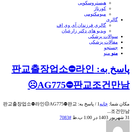
هیستروسکوپی
کورتاژ
میومکتومی
گالری
گالری فرزندان آی وی اف
ویدیو های دکتر زارعیان
سوالات پزشکی
مقالات پزشکی
جستجو
منو
منو
پاسخ به: 판교출장업소⛔라인
☹️AG775​​​​​​​⛔판교조건만남
مکان شما:
خانه
1
/
پاسخ به: 판교출장업소⛔라인☹️AG775​​​​​​​⛔판교
조건만남...
31 شهریور 1403 در 1:00 ب.ظ
#7083