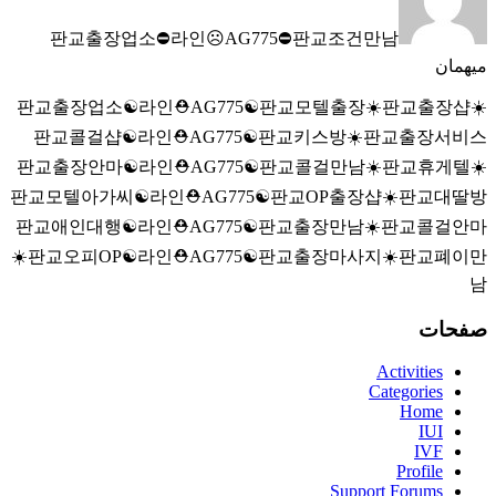
판교출장업소⛔라인☹️AG775​​​​​​​⛔판교조건만남
میهمان
판교출장업소☯️라인⛑️AG775​​​​​​​☯️판교모텔출장☀️판교출장샵☀️
판교콜걸샵☯️라인⛑️AG775​​​​​​​☯️판교키스방☀️판교출장서비스
판교출장안마☯️라인⛑️AG775​​​​​​​☯️판교콜걸만남☀️판교휴게텔☀️
판교모텔아가씨☯️라인⛑️AG775​​​​​​​☯️판교OP출장샵☀️판교대딸방
판교애인대행☯️라인⛑️AG775​​​​​​​☯️판교출장만남☀️판교콜걸안마
☀️판교오피OP☯️라인⛑️AG775​​​​​​​☯️판교출장마사지☀️판교폐이만
남
صفحات
Activities
Categories
Home
IUI
IVF
Profile
Support Forums