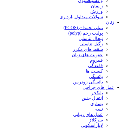
واکسیناسیون
زایمان
ورزش
سوالات متداول بارداری
زنان
تنبلی تخمدان (PCOS)
پولیپ رحم (polyp)
تبخال تناسلی
زگیل تناسلی
سقط های مکرر
عفونت های زنان
فیبروم
قاعدگی
کیست ها
یائسگی
یائسگی زودرس
عمل های جراحی
پانکچر
انتقال جنین
پساری
تسه
عمل های زیبایی
سرکلاژ
لاپاراسکوپی