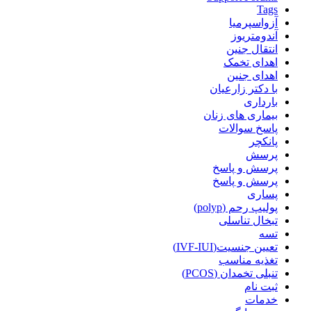
Tags
آزواسپرمیا
آندومتریوز
انتقال جنین
اهدای تخمک
اهدای جنین
با دکتر زارعیان
بارداری
بیماری های زنان
پاسخ سوالات
پانکچر
پرسش
پرسش و پاسخ
پرسش و پاسخ
پساری
پولیپ رحم (polyp)
تبخال تناسلی
تسه
تعیین جنسیت(IVF-IUI)
تغذیه مناسب
تنبلی تخمدان (PCOS)
ثبت نام
خدمات