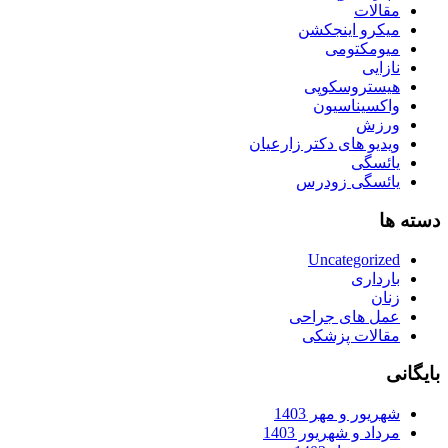
مقالات
میکرو اینجکشن
میومکتومی
نازایی
هیستروسکوپی
واکسیناسیون
ورزش
ویدیو های دکتر زارعیان
یائسگی
یائسگی زودرس
دسته ها
Uncategorized
بارداری
زنان
عمل های جراحی
مقالات پزشکی
بایگانی
شهریور و مهر 1403
مرداد و شهریور 1403