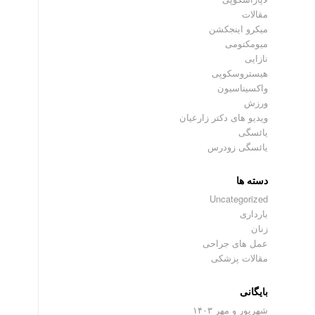
مقالات
میکرو اینجکشن
میومکتومی
نازایی
هیستروسکوپی
واکسیناسیون
ورزش
ویدیو های دکتر زارعیان
یائسگی
یائسگی زودرس
دسته ها
Uncategorized
بارداری
زنان
عمل های جراحی
مقالات پزشکی
بایگانی
شهریور و مهر ۱۴۰۳