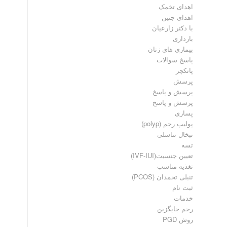
اهدای تخمک
اهدای جنین
با دکتر زارعیان
بارداری
بیماری های زنان
پاسخ سوالات
پانکچر
پرسش
پرسش و پاسخ
پرسش و پاسخ
پساری
پولیپ رحم (polyp)
تبخال تناسلی
تسه
تعیین جنسیت(IVF-IUI)
تغذیه مناسب
تنبلی تخمدان (PCOS)
ثبت نام
خدمات
رحم جایگزین
روش PGD