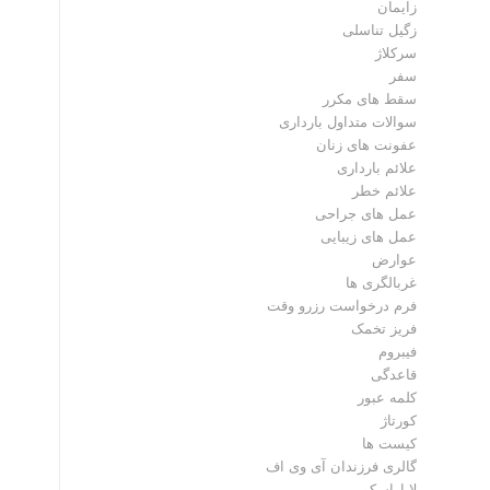
زایمان
زگیل تناسلی
سرکلاژ
سفر
سقط های مکرر
سوالات متداول بارداری
عفونت های زنان
علائم بارداری
علائم خطر
عمل های جراحی
عمل های زیبایی
عوارض
غربالگری ها
فرم درخواست رزرو وقت
فریز تخمک
فیبروم
قاعدگی
کلمه عبور
کورتاژ
کیست ها
گالری فرزندان آی وی اف
لاپاراسکوپی