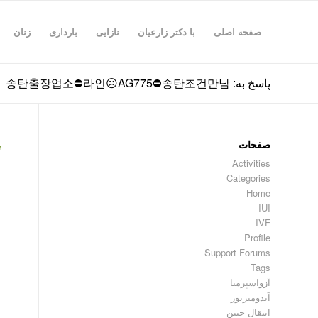
صفحه اصلی
با دکتر زارعیان
نازایی
بارداری
زنان
پاسخ به: 송탄출장업소⛔라인☹️AG775​​​​​​​⛔송탄조건만남
صفحات
۱
Activities
Categories
Home
IUI
IVF
Profile
Support Forums
Tags
آزواسپرمیا
آندومتریوز
انتقال جنین