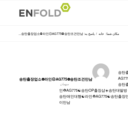
مکان شما:
خانه
/
پاسخ به: 송탄출장업소⛔라인☹️AG775​​​​​​​⛔송탄조건만남...
송탄출
AG77
송탄출장업소⛔라인☹️AG775​​​​​​​⛔송탄조건만남
송탄출
میهمان
인⛑️AG775​​​​​​​☯️송탄OP출장샵☀️송탄대딸방
송탄애인대행☯️라인⛑️AG775​​​​​​​☯️송탄
이만남