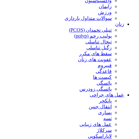
واکسیناسیون
زایمان
ورزش
سوالات متداول بارداری
زنان
تنبلی تخمدان (PCOS)
پولیپ رحم (polyp)
تبخال تناسلی
زگیل تناسلی
سقط های مکرر
عفونت های زنان
فیبروم
قاعدگی
کیست ها
یائسگی
یائسگی زودرس
عمل های جراحی
پانکچر
انتقال جنین
پساری
تسه
عمل های زیبایی
سرکلاژ
لاپاراسکوپی