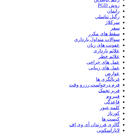
روش PGD
زایمان
زگیل تناسلی
سرکلاژ
سفر
سقط های مکرر
سوالات متداول بارداری
عفونت های زنان
علائم بارداری
علائم خطر
عمل های جراحی
عمل های زیبایی
عوارض
غربالگری ها
فرم درخواست رزرو وقت
فریز تخمک
فیبروم
قاعدگی
کلمه عبور
کورتاژ
کیست ها
گالری فرزندان آی وی اف
لاپاراسکوپی