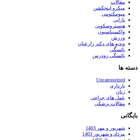
مقالات
میکرو اینجکشن
میومکتومی
نازایی
هیستروسکوپی
واکسیناسیون
ورزش
ویدیو های دکتر زارعیان
یائسگی
یائسگی زودرس
دسته ها
Uncategorized
بارداری
زنان
عمل های جراحی
مقالات پزشکی
بایگانی
شهریور و مهر 1403
مرداد و شهریور 1403
تیر و مرداد 1403