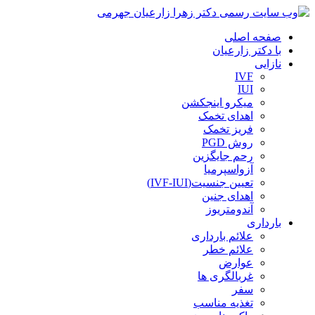
صفحه اصلی
با دکتر زارعیان
نازایی
IVF
IUI
میکرو اینجکشن
اهدای تخمک
فریز تخمک
روش PGD
رحم جایگزین
آزواسپرمیا
تعیین جنسیت(IVF-IUI)
اهدای جنین
آندومتریوز
بارداری
علائم بارداری
علائم خطر
عوارض
غربالگری ها
سفر
تغذیه مناسب