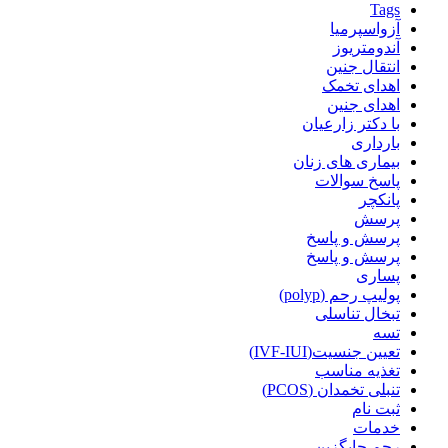
Tags
آزواسپرمیا
آندومتریوز
انتقال جنین
اهدای تخمک
اهدای جنین
با دکتر زارعیان
بارداری
بیماری های زنان
پاسخ سوالات
پانکچر
پرسش
پرسش و پاسخ
پرسش و پاسخ
پساری
پولیپ رحم (polyp)
تبخال تناسلی
تسه
تعیین جنسیت(IVF-IUI)
تغذیه مناسب
تنبلی تخمدان (PCOS)
ثبت نام
خدمات
رحم جایگزین