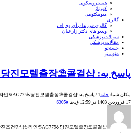
هیستروسکوپی
کورتاژ
میومکتومی
گالری
گالری فرزندان آی وی اف
ویدیو های دکتر زارعیان
سوالات پزشکی
مقالات پزشکی
جستجو
منو
منو
پاسخ به: 당진조건만남♿라인♋AG775♿당진모텔출장⛱️콜걸샵
مکان شما:
خانه
1
/
پاسخ به: 당진조건만남♿라인♋AG775♿당진모텔출장⛱️콜걸샵...
17 فروردین 1403 در 12:59 ق.ظ
#6305
당진조건만남♿라인♋AG775♿당진모텔출장⛱️콜걸샵