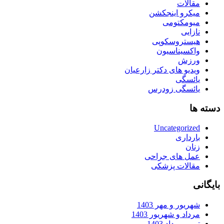
مقالات
میکرو اینجکشن
میومکتومی
نازایی
هیستروسکوپی
واکسیناسیون
ورزش
ویدیو های دکتر زارعیان
یائسگی
یائسگی زودرس
دسته ها
Uncategorized
بارداری
زنان
عمل های جراحی
مقالات پزشکی
بایگانی
شهریور و مهر 1403
مرداد و شهریور 1403
تیر و مرداد 1403