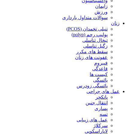
واکسیناسیون
زایمان
ورزش
سوالات متداول بارداری
زنان
تنبلی تخمدان (PCOS)
پولیپ رحم (polyp)
تبخال تناسلی
زگیل تناسلی
سقط های مکرر
عفونت های زنان
فیبروم
قاعدگی
کیست ها
یائسگی
یائسگی زودرس
عمل های جراحی
پانکچر
انتقال جنین
پساری
تسه
عمل های زیبایی
سرکلاژ
لاپاراسکوپی