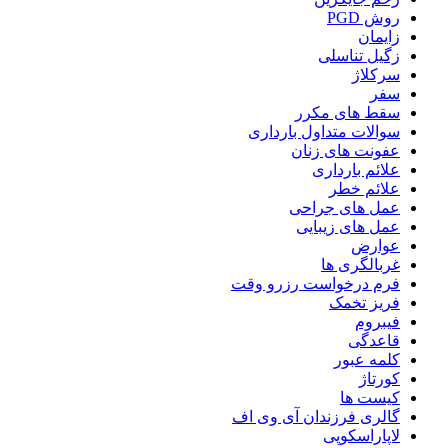
روش PGD
زایمان
زگیل تناسلی
سرکلاژ
سفر
سقط های مکرر
سوالات متداول بارداری
عفونت های زنان
علائم بارداری
علائم خطر
عمل های جراحی
عمل های زیبایی
عوارض
غربالگری ها
فرم درخواست رزرو وقت
فریز تخمک
فیبروم
قاعدگی
کلمه عبور
کورتاژ
کیست ها
گالری فرزندان آی وی اف
لاپاراسکوپی