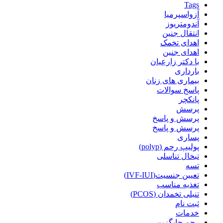
Tags
آزواسپرمیا
آندومتریوز
انتقال جنین
اهدای تخمک
اهدای جنین
با دکتر زارعیان
بارداری
بیماری های زنان
پاسخ سوالات
پانکچر
پرسش
پرسش و پاسخ
پرسش و پاسخ
پساری
پولیپ رحم (polyp)
تبخال تناسلی
تسه
تعیین جنسیت(IVF-IUI)
تغذیه مناسب
تنبلی تخمدان (PCOS)
ثبت نام
خدمات
رحم جایگزین