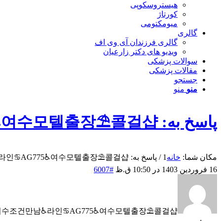
هیستروسکوپی
کورتاژ
میومکتومی
گالری
گالری فرزندان آی وی اف
ویدیو های دکتر زارعیان
سوالات پزشکی
مقالات پزشکی
جستجو
منو
منو
پاسخ به: 여수조건만남♿라인♋AG775♿여수모텔출장⛱️콜걸샵
مکان شما:
خانه
1
/
پاسخ به: 여수조건만남♿라인♋AG775♿여수모텔출장⛱️콜걸샵...
16 فروردین 1403 در 10:50 ق.ظ
#6007
여수조건만남♿라인♋AG775♿여수모텔출장⛱️콜걸샵