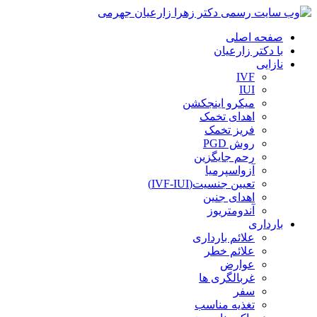
صفحه اصلی
با دکتر زارعیان
نازایی
IVF
IUI
میکرو اینجکشن
اهدای تخمک
فریز تخمک
روش PGD
رحم جایگزین
آزواسپرمیا
تعیین جنسیت(IVF-IUI)
اهدای جنین
آندومتریوز
بارداری
علائم بارداری
علائم خطر
عوارض
غربالگری ها
سفر
تغذیه مناسب