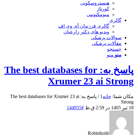
هیستروسکوپی
کورتاژ
میومکتومی
گالری
گالری فرزندان آی وی اف
ویدیو های دکتر زارعیان
سوالات پزشکی
مقالات پزشکی
جستجو
منو
منو
پاسخ به: The best databases for
Xrumer 23 ai Strong
مکان شما:
خانه
1
/
پاسخ به: The best databases for Xrumer 23 ai
Strong
18 تیر 1405 در 2:59 ق.ظ
#144955
Robinhoife