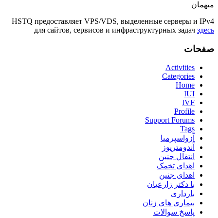
میهمان
HSTQ предоставляет VPS/VDS, выделенные серверы и IPv4
для сайтов, сервисов и инфраструктурных задач
здесь
صفحات
Activities
Categories
Home
IUI
IVF
Profile
Support Forums
Tags
آزواسپرمیا
آندومتریوز
انتقال جنین
اهدای تخمک
اهدای جنین
با دکتر زارعیان
بارداری
بیماری های زنان
پاسخ سوالات