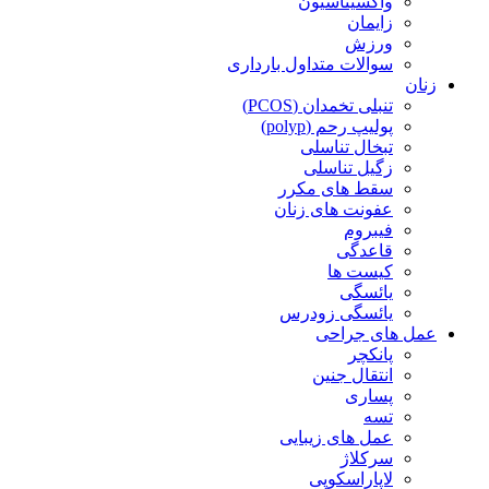
واکسیناسیون
زایمان
ورزش
سوالات متداول بارداری
زنان
تنبلی تخمدان (PCOS)
پولیپ رحم (polyp)
تبخال تناسلی
زگیل تناسلی
سقط های مکرر
عفونت های زنان
فیبروم
قاعدگی
کیست ها
یائسگی
یائسگی زودرس
عمل های جراحی
پانکچر
انتقال جنین
پساری
تسه
عمل های زیبایی
سرکلاژ
لاپاراسکوپی