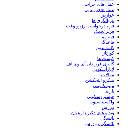
عمل های جراحی
عمل های زیبایی
عوارض
غربالگری ها
فرم درخواست رزرو وقت
فریز تخمک
فیبروم
قاعدگی
کلمه عبور
کورتاژ
کیست ها
گالری فرزندان آی وی اف
لاپاراسکوپی
مقالات
میکرو اینجکشن
میومکتومی
نازایی
هیستروسکوپی
واکسیناسیون
ورزش
ویدیو های دکتر زارعیان
یائسگی
یائسگی زودرس