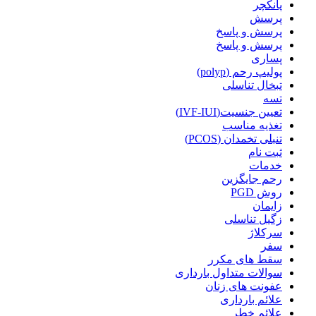
پانکچر
پرسش
پرسش و پاسخ
پرسش و پاسخ
پساری
پولیپ رحم (polyp)
تبخال تناسلی
تسه
تعیین جنسیت(IVF-IUI)
تغذیه مناسب
تنبلی تخمدان (PCOS)
ثبت نام
خدمات
رحم جایگزین
روش PGD
زایمان
زگیل تناسلی
سرکلاژ
سفر
سقط های مکرر
سوالات متداول بارداری
عفونت های زنان
علائم بارداری
علائم خطر