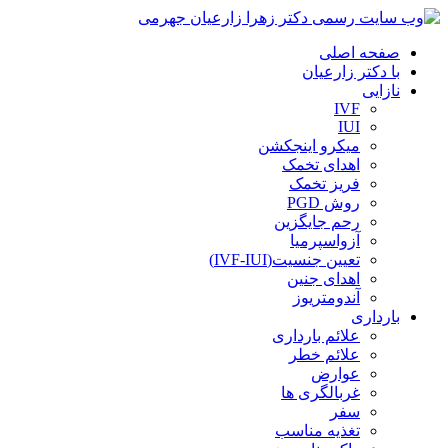
صفحه اصلی
با دکتر زارعیان
نازایی
IVF
IUI
میکرو اینجکشن
اهدای تخمک
فریز تخمک
روش PGD
رحم جایگزین
آزواسپرمیا
تعیین جنسیت(IVF-IUI)
اهدای جنین
آندومتریوز
بارداری
علائم بارداری
علائم خطر
عوارض
غربالگری ها
سفر
تغذیه مناسب