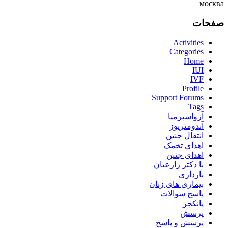
москва
صفحات
Activities
Categories
Home
IUI
IVF
Profile
Support Forums
Tags
آزواسپرمیا
آندومتریوز
انتقال جنین
اهدای تخمک
اهدای جنین
با دکتر زارعیان
بارداری
بیماری های زنان
پاسخ سوالات
پانکچر
پرسش
پرسش و پاسخ