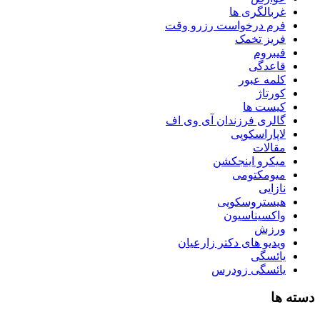
غربالگری ها
فرم درخواست رزرو وقت
فریز تخمک
فیبروم
قاعدگی
کلمه عبور
کورتاژ
کیست ها
گالری فرزندان آی وی اف
لاپاراسکوپی
مقالات
میکرو اینجکشن
میومکتومی
نازایی
هیستروسکوپی
واکسیناسیون
ورزش
ویدیو های دکتر زارعیان
یائسگی
یائسگی زودرس
دسته ها