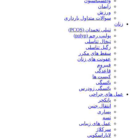
واکسیناسیون
زایمان
ورزش
سوالات متداول بارداری
زنان
تنبلی تخمدان (PCOS)
پولیپ رحم (polyp)
تبخال تناسلی
زگیل تناسلی
سقط های مکرر
عفونت های زنان
فیبروم
قاعدگی
کیست ها
یائسگی
یائسگی زودرس
عمل های جراحی
پانکچر
انتقال جنین
پساری
تسه
عمل های زیبایی
سرکلاژ
لاپاراسکوپی