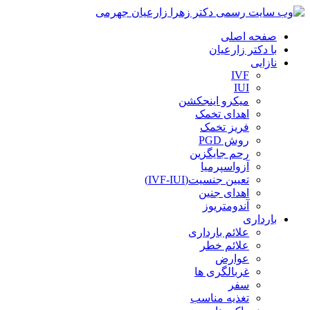
صفحه اصلی
با دکتر زارعیان
نازایی
IVF
IUI
میکرو اینجکشن
اهدای تخمک
فریز تخمک
روش PGD
رحم جایگزین
آزواسپرمیا
تعیین جنسیت(IVF-IUI)
اهدای جنین
آندومتریوز
بارداری
علائم بارداری
علائم خطر
عوارض
غربالگری ها
سفر
تغذیه مناسب