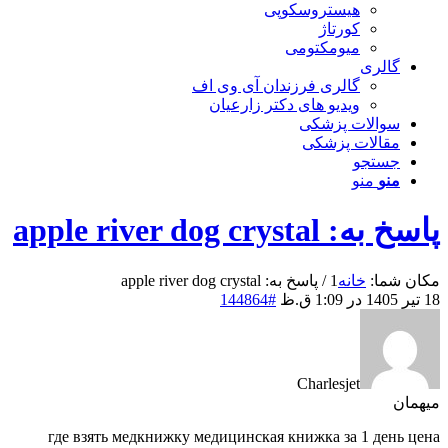
هیستروسکوپی
کورتاژ
میومکتومی
گالری
گالری فرزندان آی وی اف
ویدیو های دکتر زارعیان
سوالات پزشکی
مقالات پزشکی
جستجو
منو
منو
پاسخ به: apple river dog crystal
مکان شما:
خانه
1
/
پاسخ به: apple river dog crystal
18 تیر 1405 در 1:09 ق.ظ
#144864
Charlesjet
میهمان
где взять медкнижку
медицинская книжка за 1 день цена