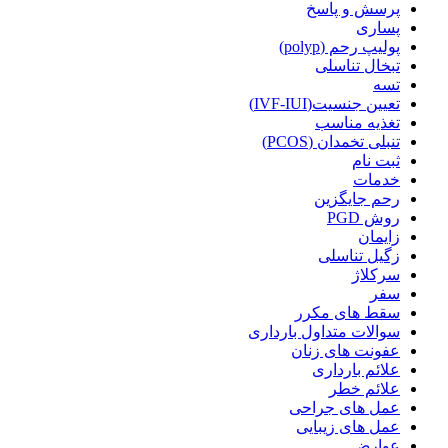
پرسش و پاسخ
پساری
پولیپ رحم (polyp)
تبخال تناسلی
تسه
تعیین جنسیت(IVF-IUI)
تغذیه مناسب
تنبلی تخمدان (PCOS)
ثبت نام
خدمات
رحم جایگزین
روش PGD
زایمان
زگیل تناسلی
سرکلاژ
سفر
سقط های مکرر
سوالات متداول بارداری
عفونت های زنان
علائم بارداری
علائم خطر
عمل های جراحی
عمل های زیبایی
عوارض