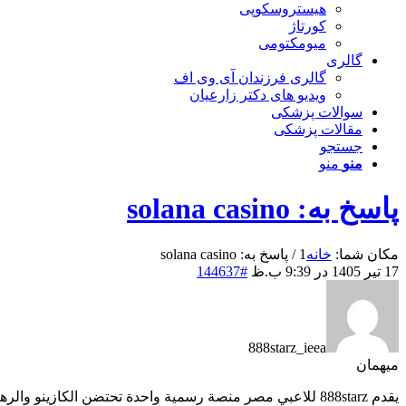
هیستروسکوپی
کورتاژ
میومکتومی
گالری
گالری فرزندان آی وی اف
ویدیو های دکتر زارعیان
سوالات پزشکی
مقالات پزشکی
جستجو
منو
منو
پاسخ به: solana casino
مکان شما:
خانه
1
/
پاسخ به: solana casino
17 تیر 1405 در 9:39 ب.ظ
#144637
888starz_ieea
میهمان
يقدم 888starz للاعبي مصر منصة رسمية واحدة تحتضن الكازينو والرهانات الرياضية جنبًا إلى جنب.