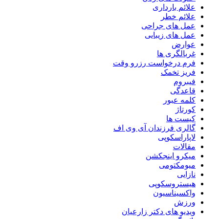
علائم بارداری
علائم خطر
عمل های جراحی
عمل های زیبایی
عوارض
غربالگری ها
فرم درخواست رزرو وقت
فریز تخمک
فیبروم
قاعدگی
کلمه عبور
کورتاژ
کیست ها
گالری فرزندان آی وی اف
لاپاراسکوپی
مقالات
میکرو اینجکشن
میومکتومی
نازایی
هیستروسکوپی
واکسیناسیون
ورزش
ویدیو های دکتر زارعیان