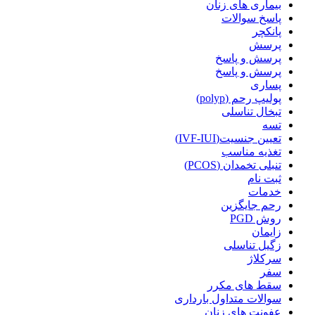
بیماری های زنان
پاسخ سوالات
پانکچر
پرسش
پرسش و پاسخ
پرسش و پاسخ
پساری
پولیپ رحم (polyp)
تبخال تناسلی
تسه
تعیین جنسیت(IVF-IUI)
تغذیه مناسب
تنبلی تخمدان (PCOS)
ثبت نام
خدمات
رحم جایگزین
روش PGD
زایمان
زگیل تناسلی
سرکلاژ
سفر
سقط های مکرر
سوالات متداول بارداری
عفونت های زنان