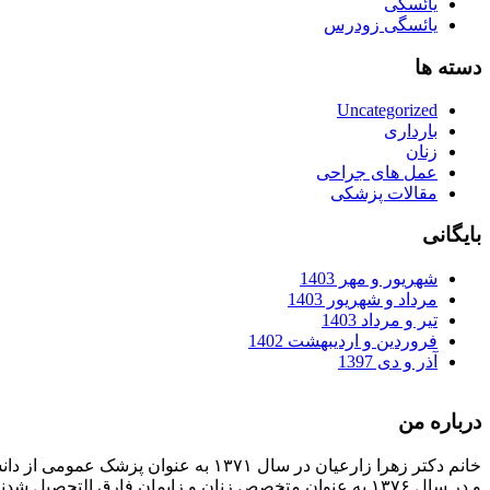
یائسگی
یائسگی زودرس
دسته ها
Uncategorized
بارداری
زنان
عمل های جراحی
مقالات پزشکی
بایگانی
شهریور و مهر 1403
مرداد و شهریور 1403
تیر و مرداد 1403
فروردین و اردیبهشت 1402
آذر و دی 1397
درباره من
خانم دکتر زهرا زارعیان در سال ۱۳۷۱ به عنوان پزشک عمومی از دانشگاه علوم پزشکی فارغ التحصیل شدند
و در سال ۱۳۷۶ به عنوان متخصص زنان و زایمان فارق التحصیل شدند