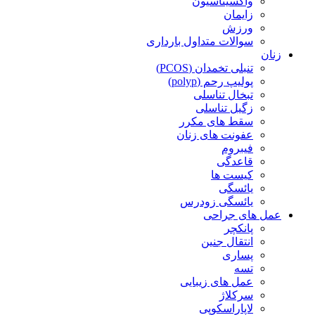
واکسیناسیون
زایمان
ورزش
سوالات متداول بارداری
زنان
تنبلی تخمدان (PCOS)
پولیپ رحم (polyp)
تبخال تناسلی
زگیل تناسلی
سقط های مکرر
عفونت های زنان
فیبروم
قاعدگی
کیست ها
یائسگی
یائسگی زودرس
عمل های جراحی
پانکچر
انتقال جنین
پساری
تسه
عمل های زیبایی
سرکلاژ
لاپاراسکوپی