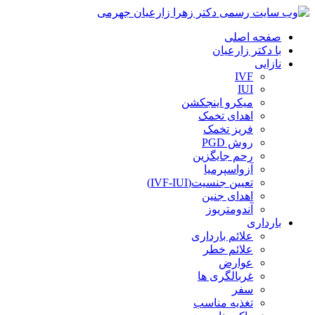
صفحه اصلی
با دکتر زارعیان
نازایی
IVF
IUI
میکرو اینجکشن
اهدای تخمک
فریز تخمک
روش PGD
رحم جایگزین
آزواسپرمیا
تعیین جنسیت(IVF-IUI)
اهدای جنین
آندومتریوز
بارداری
علائم بارداری
علائم خطر
عوارض
غربالگری ها
سفر
تغذیه مناسب