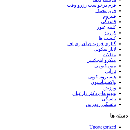
فرم درخواست رزرو وقت
فریز تخمک
فیبروم
قاعدگی
کلمه عبور
کورتاژ
کیست ها
گالری فرزندان آی وی اف
لاپاراسکوپی
مقالات
میکرو اینجکشن
میومکتومی
نازایی
هیستروسکوپی
واکسیناسیون
ورزش
ویدیو های دکتر زارعیان
یائسگی
یائسگی زودرس
دسته ها
Uncategorized