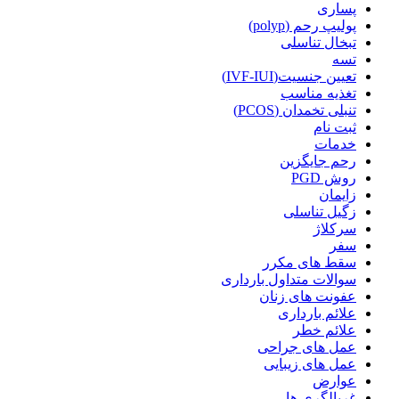
پساری
پولیپ رحم (polyp)
تبخال تناسلی
تسه
تعیین جنسیت(IVF-IUI)
تغذیه مناسب
تنبلی تخمدان (PCOS)
ثبت نام
خدمات
رحم جایگزین
روش PGD
زایمان
زگیل تناسلی
سرکلاژ
سفر
سقط های مکرر
سوالات متداول بارداری
عفونت های زنان
علائم بارداری
علائم خطر
عمل های جراحی
عمل های زیبایی
عوارض
غربالگری ها