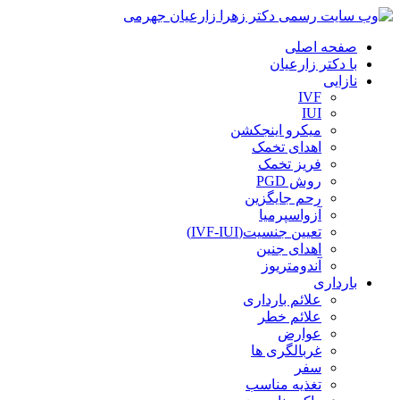
صفحه اصلی
با دکتر زارعیان
نازایی
IVF
IUI
میکرو اینجکشن
اهدای تخمک
فریز تخمک
روش PGD
رحم جایگزین
آزواسپرمیا
تعیین جنسیت(IVF-IUI)
اهدای جنین
آندومتریوز
بارداری
علائم بارداری
علائم خطر
عوارض
غربالگری ها
سفر
تغذیه مناسب