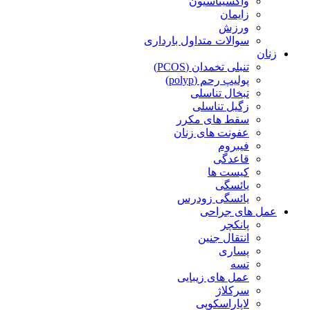
واکسیناسیون
زایمان
ورزش
سوالات متداول بارداری
زنان
تنبلی تخمدان (PCOS)
پولیپ رحم (polyp)
تبخال تناسلی
زگیل تناسلی
سقط های مکرر
عفونت های زنان
فیبروم
قاعدگی
کیست ها
یائسگی
یائسگی زودرس
عمل های جراحی
پانکچر
انتقال جنین
پساری
تسه
عمل های زیبایی
سرکلاژ
لاپاراسکوپی