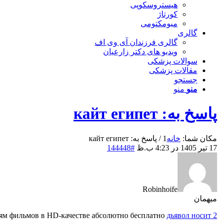
هیستروسکوپی
کورتاژ
میومکتومی
گالری
گالری فرزندان آی وی اف
ویدیو های دکتر زارعیان
سوالات پزشکی
مقالات پزشکی
جستجو
منو
منو
پاسخ به: кайт египет
مکان شما:
خانه
1
/
پاسخ به: кайт египет
17 تیر 1405 در 4:23 ب.ظ
#144448
Robinhoife
میهمان
ням фильмов в HD-качестве абсолютно бесплатно
дьявол носит 2