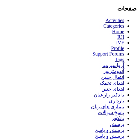
صفحات
Activities
Categories
Home
IUI
IVF
Profile
Support Forums
Tags
آزواسپرمیا
آندومتریوز
انتقال جنین
اهدای تخمک
اهدای جنین
با دکتر زارعیان
بارداری
بیماری های زنان
پاسخ سوالات
پانکچر
پرسش
پرسش و پاسخ
پرسش و پاسخ