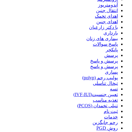
آندومتریوز
انتقال جنین
اهدای تخمک
اهدای جنین
با دکتر زارعیان
بارداری
بیماری های زنان
پاسخ سوالات
پانکچر
پرسش
پرسش و پاسخ
پرسش و پاسخ
پساری
پولیپ رحم (polyp)
تبخال تناسلی
تسه
تعیین جنسیت(IVF-IUI)
تغذیه مناسب
تنبلی تخمدان (PCOS)
ثبت نام
خدمات
رحم جایگزین
روش PGD