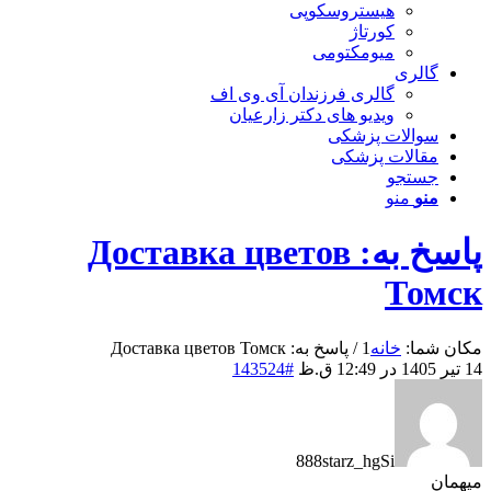
هیستروسکوپی
کورتاژ
میومکتومی
گالری
گالری فرزندان آی وی اف
ویدیو های دکتر زارعیان
سوالات پزشکی
مقالات پزشکی
جستجو
منو
منو
پاسخ به: Доставка цветов
Томск
مکان شما:
خانه
1
/
پاسخ به: Доставка цветов Томск
14 تیر 1405 در 12:49 ق.ظ
#143524
888starz_hgSi
میهمان