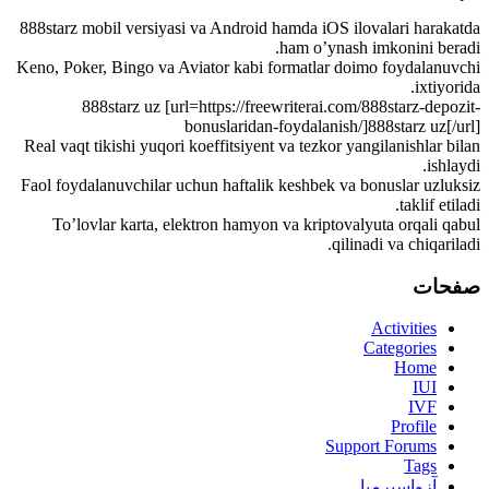
888starz mobil versiyasi va Android hamda iOS ilovalari harakatda
ham o’ynash imkonini beradi.
Keno, Poker, Bingo va Aviator kabi formatlar doimo foydalanuvchi
ixtiyorida.
888starz uz [url=https://freewriterai.com/888starz-depozit-
bonuslaridan-foydalanish/]888starz uz[/url]
Real vaqt tikishi yuqori koeffitsiyent va tezkor yangilanishlar bilan
ishlaydi.
Faol foydalanuvchilar uchun haftalik keshbek va bonuslar uzluksiz
taklif etiladi.
To’lovlar karta, elektron hamyon va kriptovalyuta orqali qabul
qilinadi va chiqariladi.
صفحات
Activities
Categories
Home
IUI
IVF
Profile
Support Forums
Tags
آزواسپرمیا