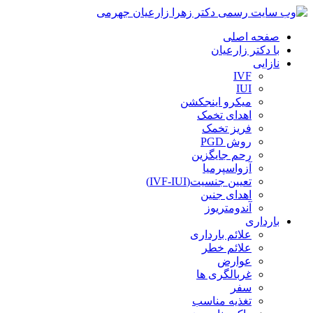
صفحه اصلی
با دکتر زارعیان
نازایی
IVF
IUI
میکرو اینجکشن
اهدای تخمک
فریز تخمک
روش PGD
رحم جایگزین
آزواسپرمیا
تعیین جنسیت(IVF-IUI)
اهدای جنین
آندومتریوز
بارداری
علائم بارداری
علائم خطر
عوارض
غربالگری ها
سفر
تغذیه مناسب