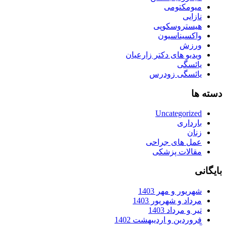
میومکتومی
نازایی
هیستروسکوپی
واکسیناسیون
ورزش
ویدیو های دکتر زارعیان
یائسگی
یائسگی زودرس
دسته ها
Uncategorized
بارداری
زنان
عمل های جراحی
مقالات پزشکی
بایگانی
شهریور و مهر 1403
مرداد و شهریور 1403
تیر و مرداد 1403
فروردین و اردیبهشت 1402