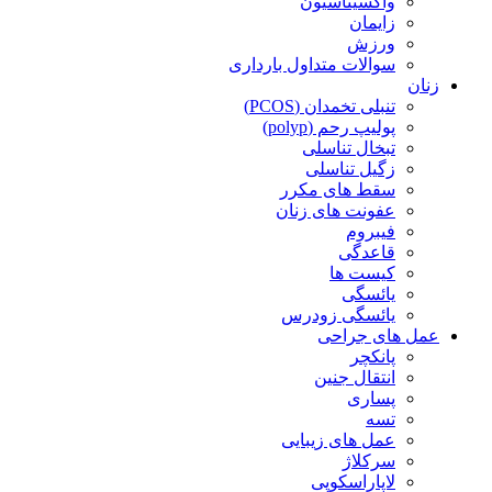
واکسیناسیون
زایمان
ورزش
سوالات متداول بارداری
زنان
تنبلی تخمدان (PCOS)
پولیپ رحم (polyp)
تبخال تناسلی
زگیل تناسلی
سقط های مکرر
عفونت های زنان
فیبروم
قاعدگی
کیست ها
یائسگی
یائسگی زودرس
عمل های جراحی
پانکچر
انتقال جنین
پساری
تسه
عمل های زیبایی
سرکلاژ
لاپاراسکوپی