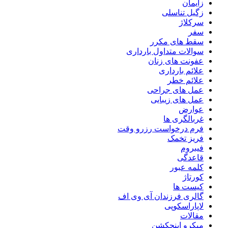
زایمان
زگیل تناسلی
سرکلاژ
سفر
سقط های مکرر
سوالات متداول بارداری
عفونت های زنان
علائم بارداری
علائم خطر
عمل های جراحی
عمل های زیبایی
عوارض
غربالگری ها
فرم درخواست رزرو وقت
فریز تخمک
فیبروم
قاعدگی
کلمه عبور
کورتاژ
کیست ها
گالری فرزندان آی وی اف
لاپاراسکوپی
مقالات
میکرو اینجکشن