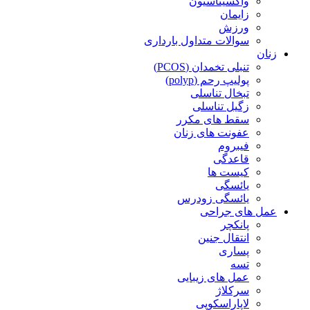
واکسیناسیون
زایمان
ورزش
سوالات متداول بارداری
زنان
تنبلی تخمدان (PCOS)
پولیپ رحم (polyp)
تبخال تناسلی
زگیل تناسلی
سقط های مکرر
عفونت های زنان
فیبروم
قاعدگی
کیست ها
یائسگی
یائسگی زودرس
عمل های جراحی
پانکچر
انتقال جنین
پساری
تسه
عمل های زیبایی
سرکلاژ
لاپاراسکوپی