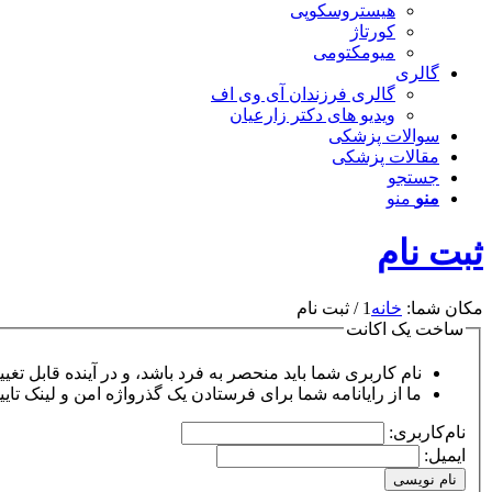
هیستروسکوپی
کورتاژ
میومکتومی
گالری
گالری فرزندان آی وی اف
ویدیو های دکتر زارعیان
سوالات پزشکی
مقالات پزشکی
جستجو
منو
منو
ثبت نام
مکان شما:
خانه
1
/
ثبت نام
ساخت یک اکانت
نام کاربری شما باید منحصر به فرد باشد، و در آینده قابل تغی
ما از رایانامه شما برای فرستادن یک گذرواژه امن و لینک تای
نام‌کاربری:
ایمیل:
نام نویسی