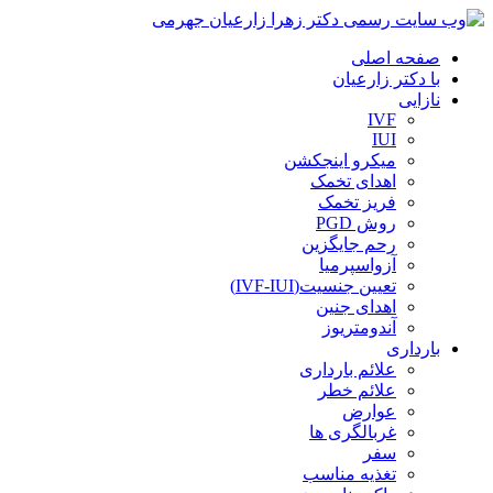
صفحه اصلی
با دکتر زارعیان
نازایی
IVF
IUI
میکرو اینجکشن
اهدای تخمک
فریز تخمک
روش PGD
رحم جایگزین
آزواسپرمیا
تعیین جنسیت(IVF-IUI)
اهدای جنین
آندومتریوز
بارداری
علائم بارداری
علائم خطر
عوارض
غربالگری ها
سفر
تغذیه مناسب