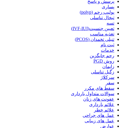
پرسش و پاسخ
پساری
پولیپ رحم (polyp)
تبخال تناسلی
تسه
تعیین جنسیت(IVF-IUI)
تغذیه مناسب
تنبلی تخمدان (PCOS)
ثبت نام
خدمات
رحم جایگزین
روش PGD
زایمان
زگیل تناسلی
سرکلاژ
سفر
سقط های مکرر
سوالات متداول بارداری
عفونت های زنان
علائم بارداری
علائم خطر
عمل های جراحی
عمل های زیبایی
عوارض