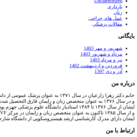
Uncategorized
بارداری
زنان
عمل های جراحی
مقالات پزشکی
بایگانی
شهریور و مهر 1403
مرداد و شهریور 1403
تیر و مرداد 1403
فروردین و اردیبهشت 1402
آذر و دی 1397
درباره من
خانم دکتر زهرا زارعیان در سال ۱۳۷۱ به عنوان پزشک عمومی از دانشگاه علوم پزشکی فارغ التحصیل شدند
و در سال ۱۳۷۶ به عنوان متخصص زنان و زایمان فارق التحصیل شدند
ایشان از سال ۱۳۷۶ تا ۱۳۸۴ استادیار دانشگاه علوم پزشکی جهرم بودند
و از سال ۱۳۸۵ تاکنون به عنوان متخصص زنان و زایمان در مرکز IVF بیمارستان پارسیان فعالیت دارند.
ایشان دارای مدرک کارشناسی ارشد هیستروسکوپی از دانشگاه شارج
ارتباط با من