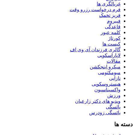
غربالگری ها
فرم درخواست رزرو وقت
فریز تخمک
فیبروم
قاعدگی
کلمه عبور
کورتاژ
کیست ها
گالری فرزندان آی وی اف
لاپاراسکوپی
مقالات
میکرو اینجکشن
میومکتومی
نازایی
هیستروسکوپی
واکسیناسیون
ورزش
ویدیو های دکتر زارعیان
یائسگی
یائسگی زودرس
دسته ها