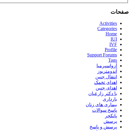
صفحات
Activities
Categories
Home
IUI
IVF
Profile
Support Forums
Tags
آزواسپرمیا
آندومتریوز
انتقال جنین
اهدای تخمک
اهدای جنین
با دکتر زارعیان
بارداری
بیماری های زنان
پاسخ سوالات
پانکچر
پرسش
پرسش و پاسخ